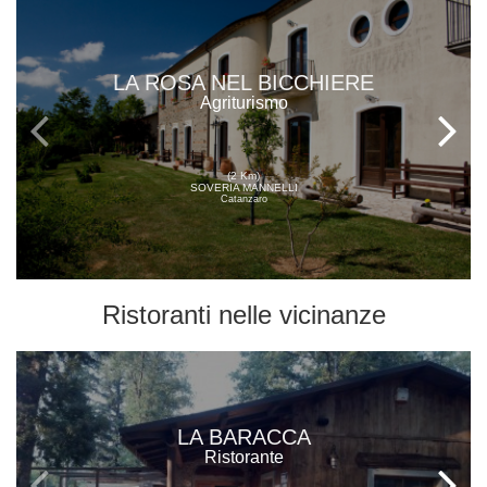
LA ROSA NEL BICCHIERE
Agriturismo
(2 Km)
SOVERIA MANNELLI
Catanzaro
Ristoranti
nelle vicinanze
LA BARACCA
Ristorante