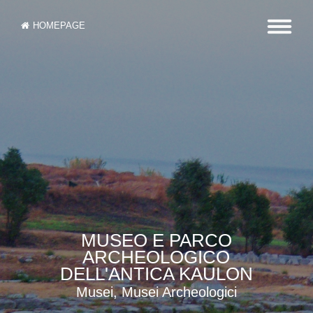
HOMEPAGE
MUSEO E PARCO
ARCHEOLOGICO
DELL'ANTICA KAULON
Musei, Musei Archeologici