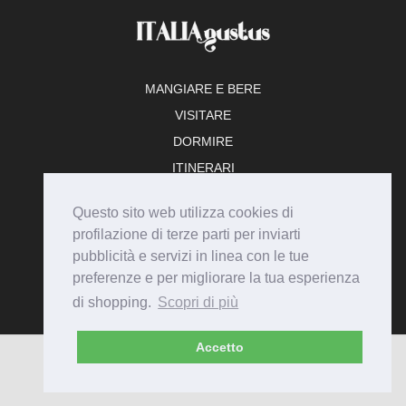
MANGIARE E BERE
VISITARE
DORMIRE
ITINERARI
TEMPO LIBERO
Questo sito web utilizza cookies di
ADERISCI
profilazione di terze parti per inviarti
pubblicità e servizi in linea con le tue
preferenze e per migliorare la tua esperienza
di shopping.
Scopri di più
Accetto
© Italiagustus 2026 - Tutti i diritti riservati.
Privacy
Cookie