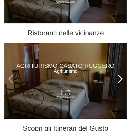
Reggio Calabria
Ristoranti
nelle vicinanze
AGRITURISMO CASATO RUGGERO
Agriturismo
(7 Km)
STILO
Reggio Calabria
Scopri gli
Itinerari del Gusto