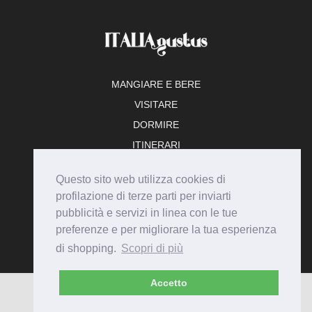
MANGIARE E BERE
VISITARE
DORMIRE
ITINERARI
TEMPO LIBERO
Questo sito web utilizza cookies di
ADERISCI
profilazione di terze parti per inviarti
pubblicità e servizi in linea con le tue
preferenze e per migliorare la tua esperienza
di shopping.
Scopri di più
Accetto
© Italiagustus 2026 - Tutti i diritti riservati.
Privacy
Cookie