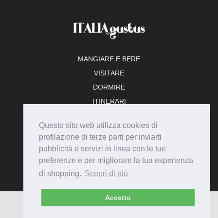
MANGIARE E BERE
VISITARE
DORMIRE
ITINERARI
TEMPO LIBERO
Questo sito web utilizza cookies di
ADERISCI
profilazione di terze parti per inviarti
pubblicità e servizi in linea con le tue
preferenze e per migliorare la tua esperienza
di shopping.
Scopri di più
Accetto
© Italiagustus 2026 - Tutti i diritti riservati.
Privacy
Cookie