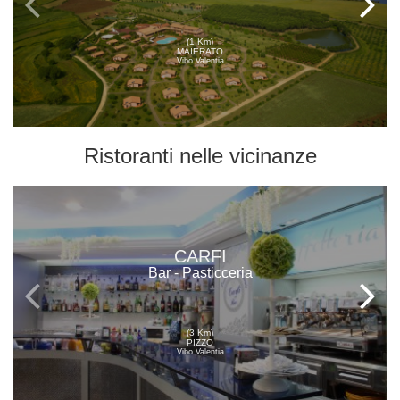
(1 Km)
MAIERATO
Vibo Valentia
Ristoranti
nelle vicinanze
CARFI
Bar - Pasticceria
(3 Km)
PIZZO
Vibo Valentia