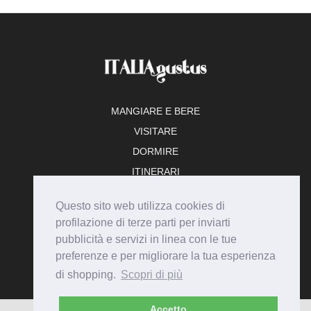
MANGIARE E BERE
VISITARE
DORMIRE
ITINERARI
TEMPO LIBERO
Questo sito web utilizza cookies di
ADERISCI
profilazione di terze parti per inviarti
pubblicità e servizi in linea con le tue
preferenze e per migliorare la tua esperienza
di shopping.
Scopri di più
Accetto