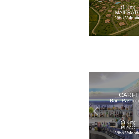
(1 Km)
MAIERAT
Vibo Valenti
CARFI
Bar - Pasticc
(3 Km)
PIZZO
Vibo Valenti