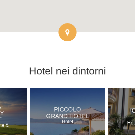
Hotel
nei dintorni
A
PICCOLO
Y
GRAND HOTEL
T
Hotel
Hot
nte &