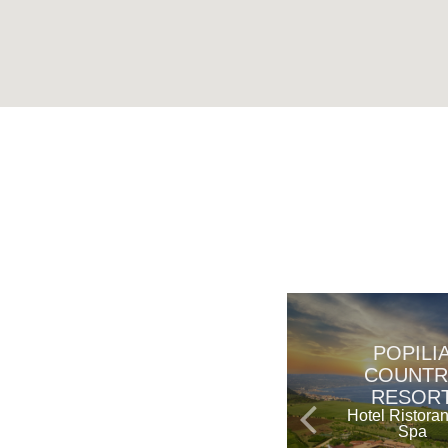
POPILI
COUNTR
RESOR
Hotel Ristora
Spa