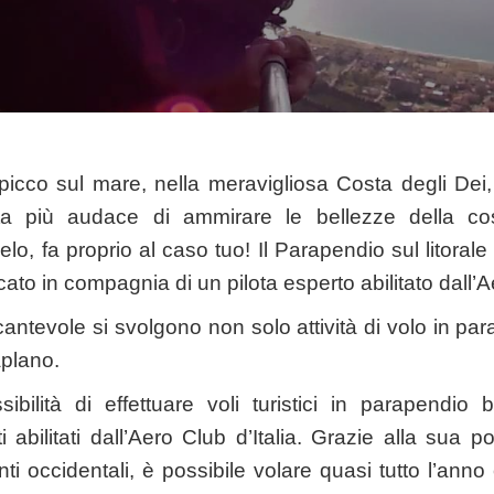
picco sul mare, nella meravigliosa Costa degli Dei
sta più audace di ammirare le bellezze della cos
lo, fa proprio al caso tuo! Il Parapendio sul litoral
cato in compagnia di un pilota esperto abilitato dall’Ae
cantevole si svolgono non solo attività di volo in p
aplano.
sibilità di effettuare voli turistici in parapendio
 abilitati dall’Aero Club d’Italia. Grazie alla sua 
ti occidentali, è possibile volare quasi tutto l’ann