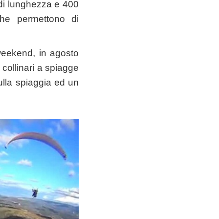
m di lunghezza e 400
che permettono di
i weekend, in agosto
i collinari a spiagge
sulla spiaggia ed un