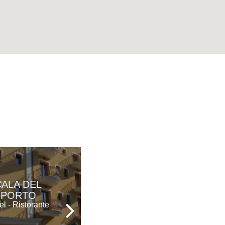
CALA DEL
MURAGLIE
PORTO
Hotel
el - Ristorante