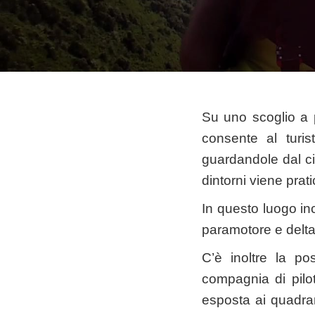
Su uno scoglio a 
consente al turi
guardandole dal cie
dintorni viene prati
In questo luogo in
paramotore e delt
C’è inoltre la pos
compagnia di piloti
esposta ai quadran