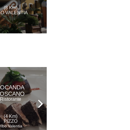
(13 Km)
(8 Km)
VIBO VALENTIA
BO VALENTIA
LOCANDA
LA RADA
TOSCANO
Ristorante
Ristorante
(4 Km)
(8 Km)
PIZZO
VIBO VALENTIA
Vibo Valentia