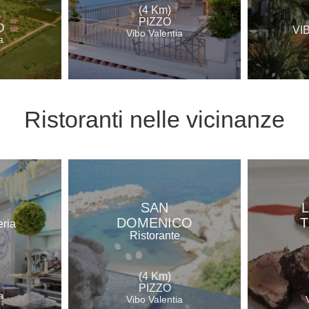
(4 Km)
PIZZO
O
VI
Vibo Valentia
a
Ristoranti
nelle vicinanze
SAN
DOMENICO
eria
Ristorante
(4 Km)
PIZZO
a
Vibo Valentia