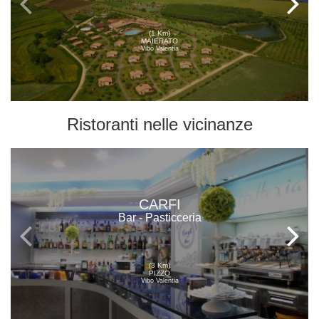
(1 Km)
MAIERATO
Vibo Valentia
Ristoranti
nelle vicinanze
CARFI
Bar - Pasticceria
(3 Km)
PIZZO
Vibo Valentia