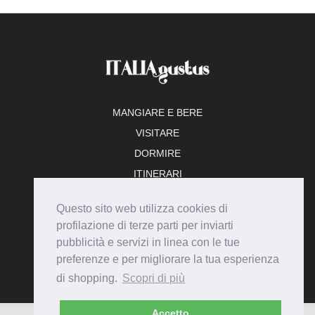
MANGIARE E BERE
VISITARE
DORMIRE
ITINERARI
TEMPO LIBERO
Questo sito web utilizza cookies di
ADERISCI
profilazione di terze parti per inviarti
pubblicità e servizi in linea con le tue
preferenze e per migliorare la tua esperienza
di shopping.
Scopri di più
Accetto