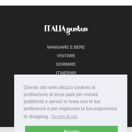
MANGIARE E BERE
VISITARE
DORMIRE
ITINERARI
TEMPO LIBERO
Questo sito web utilizza cookies di
ADERISCI
profilazione di terze parti per inviarti
pubblicità e servizi in linea con le tue
preferenze e per migliorare la tua esperienza
di shopping.
Scopri di più
Accetto