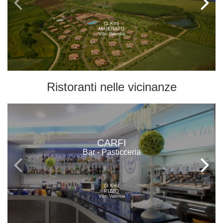
(1 Km)
MAIERATO
Vibo Valentia
Ristoranti
nelle vicinanze
CARFI
Bar - Pasticceria
(3 Km)
PIZZO
Vibo Valentia