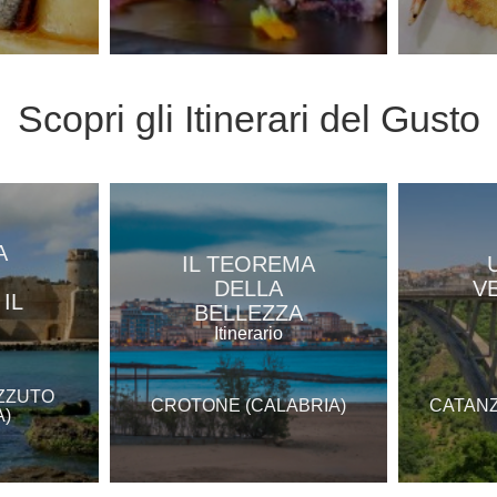
Scopri gli
Itinerari del Gusto
A
IL TEOREMA
DELLA
V
IL
BELLEZZA
Itinerario
IZZUTO
CROTONE (CALABRIA)
CATANZ
A)