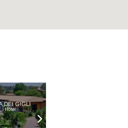
BEST
A DEI GIGLI
WESTERN
Hotel
HOTEL SAN
GIORGIO
Hotel - Ristorante