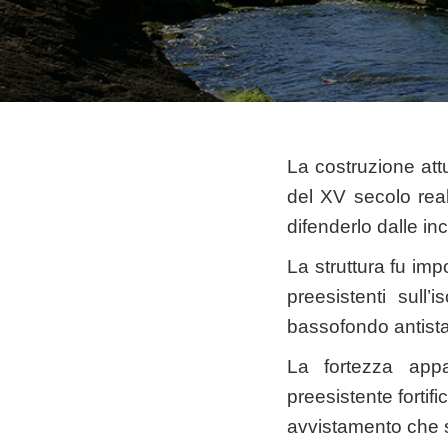
La costruzione attu
del XV secolo rea
difenderlo dalle in
La struttura fu imp
preesistenti sull
bassofondo antista
La fortezza appa
preesistente fortif
avvistamento che si