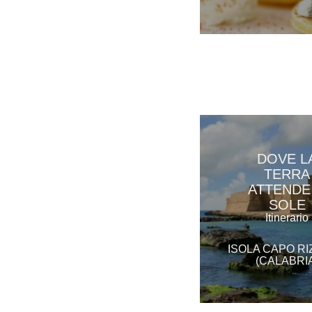
DOVE L
TERRA
ATTENDE 
SOLE
Itinerario
ISOLA CAPO R
(CALABRI