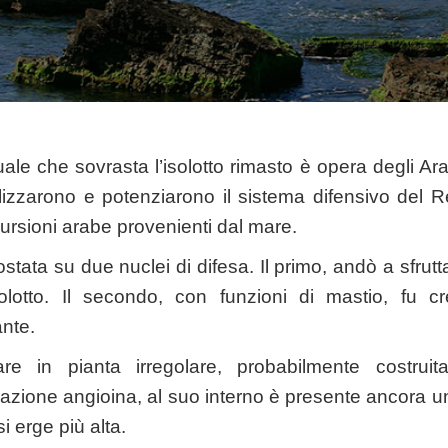
ale che sovrasta l’isolotto rimasto è opera degli Ar
lizzarono e potenziarono il sistema difensivo del R
cursioni arabe provenienti dal mare.
ostata su due nuclei di difesa. Il primo, andò a sfrutt
’isolotto. Il secondo, con funzioni di mastio, fu 
nte.
re in pianta irregolare, probabilmente costrui
icazione angioina, al suo interno è presente ancora una
 erge più alta.