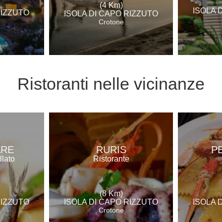
(4 Km)
ISOLA 
RIZZUTO
ISOLA DI CAPO RIZZUTO
Crotone
Ristoranti
nelle vicinanze
ARE
RURIS
P
llato
Ristorante
(8 Km)
RIZZUTO
ISOLA DI CAPO RIZZUTO
ISOLA 
Crotone