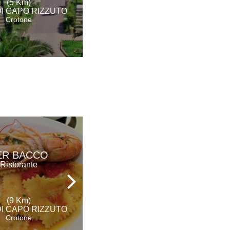
(5 Km)
DI CAPO RIZZUTO
(18 Km)
Crotone
CROTONE
ER BACCO
DA ERCOLE
Ristorante
Ristorante
(9 Km)
(21 Km)
DI CAPO RIZZUTO
CROTONE
Crotone