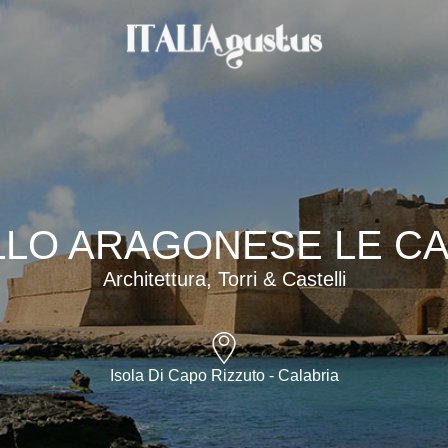
LO ARAGONESE LE C
Architettura, Torri & Castelli
Isola Di Capo Rizzuto - Calabria