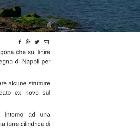
agona che sul finire
egno di Napoli per
are alcune strutture
creato ex novo sul
ta intorno ad una
 torre cilindrica di