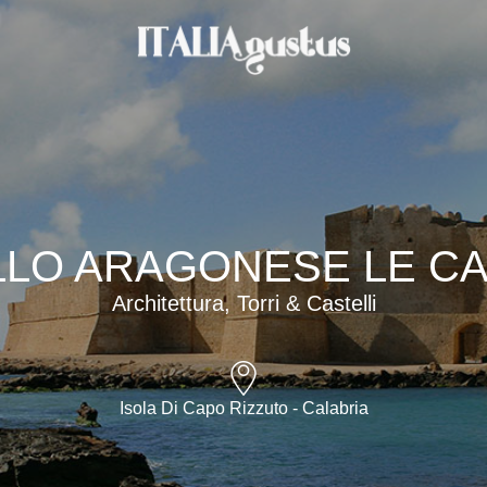
LO ARAGONESE LE C
Architettura, Torri & Castelli
Isola Di Capo Rizzuto - Calabria