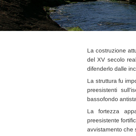
La costruzione attu
del XV secolo rea
difenderlo dalle in
La struttura fu imp
preesistenti sull
bassofondo antista
La fortezza appa
preesistente fortif
avvistamento che si