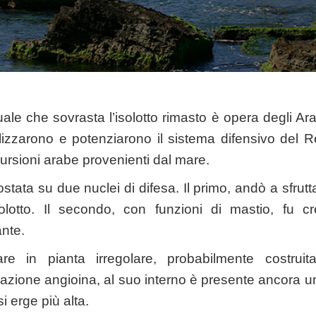
ale che sovrasta l’isolotto rimasto è opera degli Ar
lizzarono e potenziarono il sistema difensivo del R
cursioni arabe provenienti dal mare.
ostata su due nuclei di difesa. Il primo, andò a sfrutt
’isolotto. Il secondo, con funzioni di mastio, fu 
nte.
re in pianta irregolare, probabilmente costrui
icazione angioina, al suo interno è presente ancora una
 erge più alta.