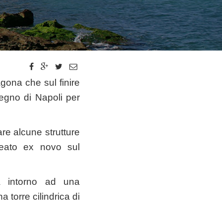
agona che sul finire
egno di Napoli per
are alcune strutture
creato ex novo sul
ta intorno ad una
 torre cilindrica di