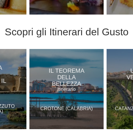
Scopri gli
Itinerari del Gusto
A
IL TEOREMA
DELLA
V
IL
BELLEZZA
Itinerario
IZZUTO
CROTONE (CALABRIA)
CATANZ
A)