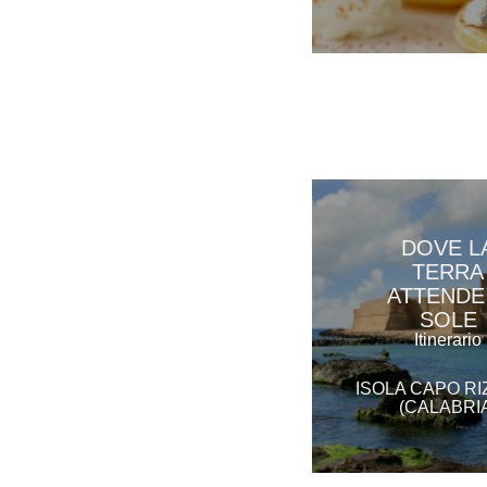
DOVE L
TERRA
ATTENDE 
SOLE
Itinerario
ISOLA CAPO R
(CALABRI