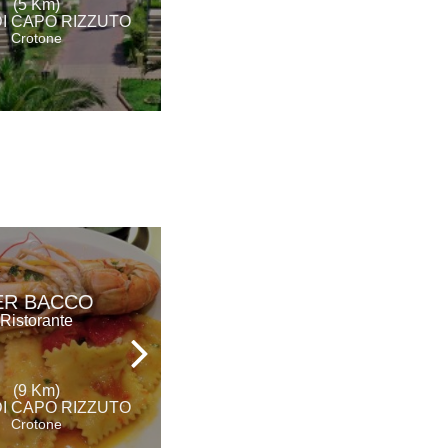
(5 Km)
DI CAPO RIZZUTO
(18 Km)
Crotone
CROTONE
ER BACCO
DA ERCOLE
Ristorante
Ristorante
(9 Km)
(21 Km)
DI CAPO RIZZUTO
CROTONE
Crotone