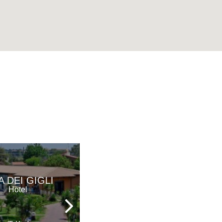
BEST
A DEI GIGLI
WESTERN
Hotel
HOTEL SAN
GIORGIO
Hotel - Ristorante