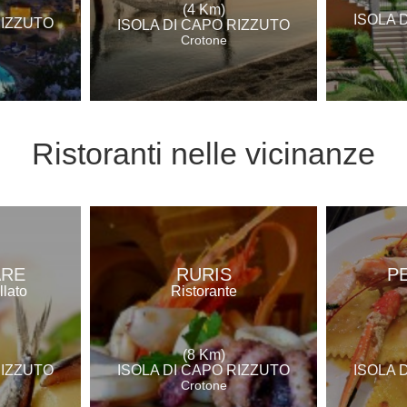
(4 Km)
ISOLA 
RIZZUTO
ISOLA DI CAPO RIZZUTO
Crotone
Ristoranti
nelle vicinanze
ARE
RURIS
P
llato
Ristorante
(8 Km)
RIZZUTO
ISOLA DI CAPO RIZZUTO
ISOLA 
Crotone