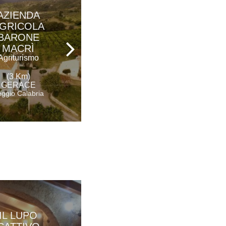
AZIENDA
GRAND HOTEL
GRICOLA
PRESIDENT
BARONE
Hotel - Ristorante
MACRÌ
Agriturismo
(6 Km)
(3 Km)
SIDERNO
GERACE
Reggio Calabria
ggio Calabria
AZIENDA
IL LUPO
AGRICOLA