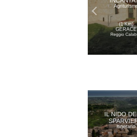
INCANTA
Agriturism
(1 Km)
GERACE
Reggio Calab
IL NIDO D
SPARVIE
Itinerario