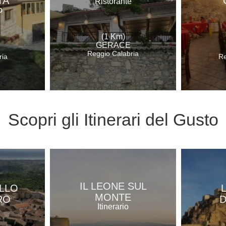
TA
Ristorante
o
(1 Km)
GERACE
Reggio Calabria
ria
Re
Scopri gli
Itinerari del Gusto
IL LEONE SUL
ELLO
MONTE
RO
D
Itinerario