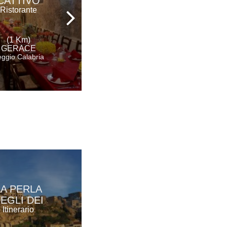
CATTIVO
BARONE
Ristorante
MACRÌ
Agriturismo
(1 Km)
(3 Km)
GERACE
GERACE
ggio Calabria
Reggio Calabria
LA PERLA
EGLI DEI
Itinerario