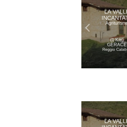
LA VALL
INCANTA
Agriturism
(1 Km)
GERACE
Reggio Calab
LA VALL