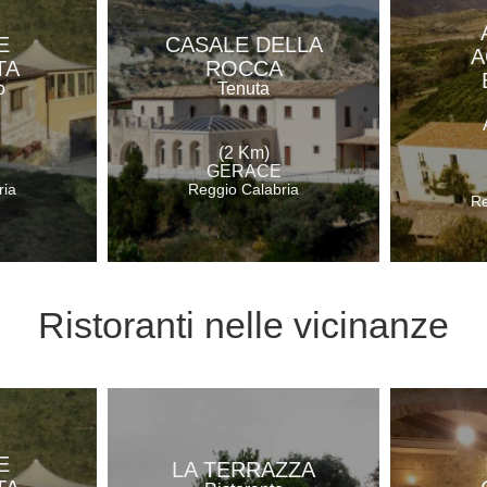
E
CASALE DELLA
A
TA
ROCCA
o
Tenuta
(2 Km)
GERACE
ria
Reggio Calabria
Re
Ristoranti
nelle vicinanze
E
LA TERRAZZA