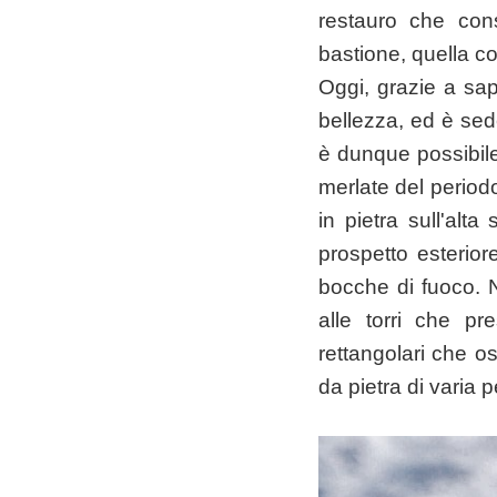
restauro che cons
bastione, quella co
Oggi, grazie a sapi
bellezza, ed è sede
è dunque possibile 
merlate del period
in pietra sull'alt
prospetto esteriore
bocche di fuoco. N
alle torri che pr
rettangolari che os
da pietra di varia p