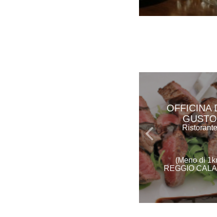
OFFICINA 
GUSTO
Ristorant
(Meno di 1k
REGGIO CALA