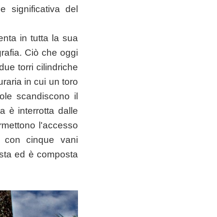
 significativa del
enta in tutta la sua
grafia. Ciò che oggi
ue torri cilindriche
aria in cui un toro
sole scandiscono il
a è interrotta dalle
ermettono l'accesso
le con cinque vani
 mista ed è composta