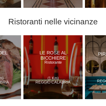
Ristoranti
nelle vicinanze
DEL
LE ROSE AL
PI
BICCHIERE
e
Ristorante
m)
(1 Km)
REG
BRIA
REGGIO CALABRIA