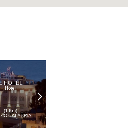
REGENT
É HOTEL
BEACH
Hotel
HOTEL&APARTMENTS
Hotel
(1 Km)
(9 Km)
GIO CALABRIA
REGGIO CALABRIA