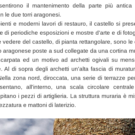
entirono il mantenimento della parte più antica e
n le due torri aragonesi.
enti e moderni lavori di restauro, il castello si pres
 di periodiche esposizioni e mostre d'arte e di foto
vedere del castello, di pianta rettangolare, sono le d
o aragonese poste a sud collegate da una cortina mur
a scarpata ed un motivo ad archetti ogivali su men
. Al di sopra degli archetti un'alta fascia di muratur
ella zona nord, diroccata, una serie di terrazze p
esentano, all'interno, una scala circolare centra
pitano i pezzi di artiglieria. La struttura muraria è
ezzatura e mattoni di laterizio.