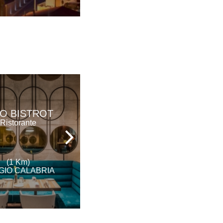
RO BISTROT
L'A GOURMET
Ristorante
Ristorante
(1 Km)
(1 Km)
GIO CALABRIA
REGGIO CALABRIA