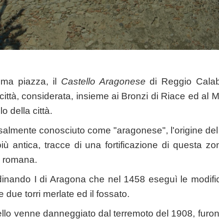
ima piazza, il
Castello Aragonese
di Reggio Calabr
a città, considerata, insieme ai Bronzi di Riace ed a
o della città.
almente conosciuto come "aragonese", l'origine del
iù antica, tracce di una fortificazione di questa zona
a romana.
nando I di Aragona che nel 1458 eseguì le modifich
 due torri merlate ed il fossato.
llo venne danneggiato dal terremoto del 1908, furono 