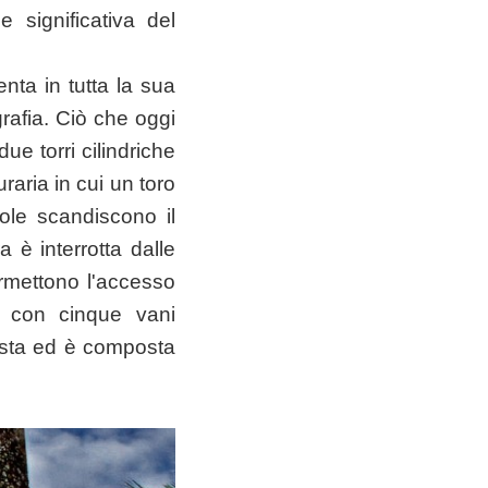
 significativa del
enta in tutta la sua
grafia. Ciò che oggi
ue torri cilindriche
aria in cui un toro
sole scandiscono il
a è interrotta dalle
ermettono l'accesso
le con cinque vani
 mista ed è composta