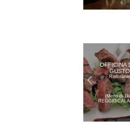
OFFICINA 
GUSTO
Ristorant
(Meno di 1k
REGGIO CALA