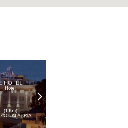
REGENT
É HOTEL
BEACH
Hotel
HOTEL&APARTMENTS
Hotel
(1 Km)
(9 Km)
GIO CALABRIA
REGGIO CALABRIA