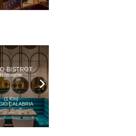
RO BISTROT
L'A GOURMET
Ristorante
Ristorante
(1 Km)
(1 Km)
GIO CALABRIA
REGGIO CALABRIA