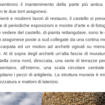
entirono il mantenimento della parte più antica e
n le due torri aragonesi.
enti e moderni lavori di restauro, il castello si pres
 di periodiche esposizioni e mostre d'arte e di foto
vedere del castello, di pianta rettangolare, sono le d
o aragonese poste a sud collegate da una cortina mur
a scarpata ed un motivo ad archetti ogivali su men
. Al di sopra degli archetti un'alta fascia di muratur
ella zona nord, diroccata, una serie di terrazze p
esentano, all'interno, una scala circolare centra
pitano i pezzi di artiglieria. La struttura muraria è
ezzatura e mattoni di laterizio.