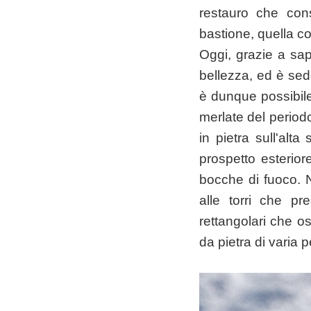
restauro che cons
bastione, quella co
Oggi, grazie a sapi
bellezza, ed è sede
è dunque possibile 
merlate del period
in pietra sull'alt
prospetto esteriore
bocche di fuoco. N
alle torri che pr
rettangolari che os
da pietra di varia p