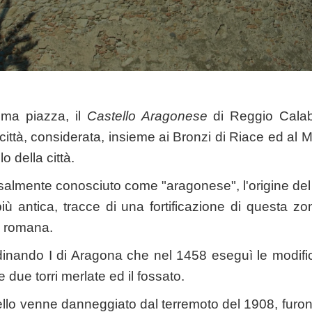
ima piazza, il
Castello Aragonese
di Reggio Calabr
a città, considerata, insieme ai Bronzi di Riace ed a
o della città.
almente conosciuto come "aragonese", l'origine del
iù antica, tracce di una fortificazione di questa zona
a romana.
nando I di Aragona che nel 1458 eseguì le modifich
 due torri merlate ed il fossato.
llo venne danneggiato dal terremoto del 1908, furono 