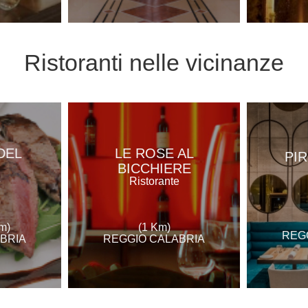
Ristoranti
nelle vicinanze
DEL
LE ROSE AL
PI
BICCHIERE
e
Ristorante
m)
(1 Km)
REG
BRIA
REGGIO CALABRIA