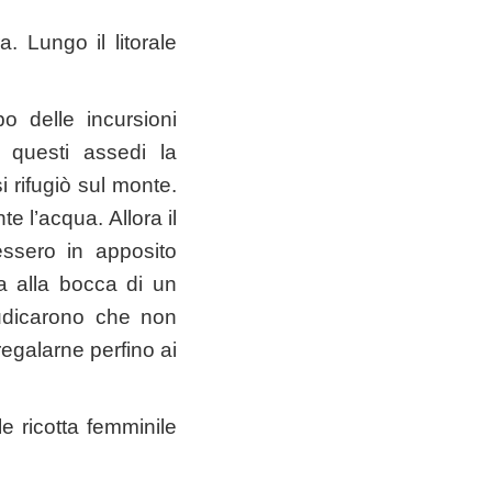
. Lungo il litorale
o delle incursioni
 questi assedi la
i rifugiò sul monte.
e l’acqua. Allora il
essero in apposito
ta alla bocca di un
udicarono che non
regalarne perfino ai
e ricotta femminile