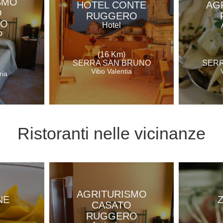
SMO
HOTEL CONTE
AG
O
RUGGERO
RO
Hotel
o
(16 Km)
SERRA SAN BRUNO
SERR
Vibo Valentia
ria
Ristoranti
nelle vicinanze
AGRITURISMO
NE
CASATO
e
RUGGERO