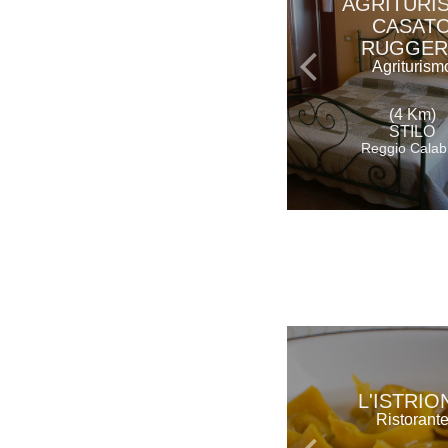
AGRITURI
CASAT
RUGGE
Agriturism
(4 Km)
STILO
Reggio Calab
L'ISTRIO
Ristorant