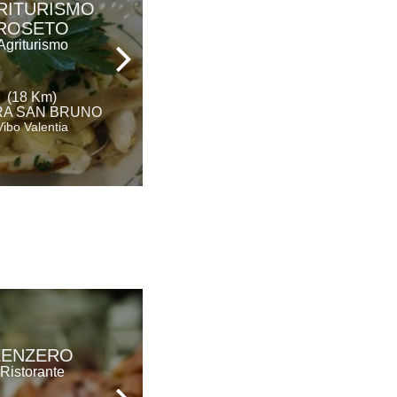
PARCO DEI
RITURISMO
PRINCIPI
ROSETO
Hotel Ristorante &
Agriturismo
Spa
(18 Km)
(21 Km)
A SAN BRUNO
ROCCELLA IONICA
Vibo Valentia
Reggio Calabria
AGRITURISMO
ZENZERO
ROSETO
Ristorante
Agriturismo