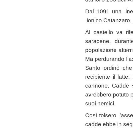
Dal 1091 una linea
ionico Catanzaro, 
Al castello va ri
saracene, durant
popolazione atterri
Ma perdurando l’ass
Santo ordinò che 
recipiente il latt
cannone. Cadde s
avrebbero potuto pr
suoi nemici.
Così tolsero l’ass
cadde ebbe in segu