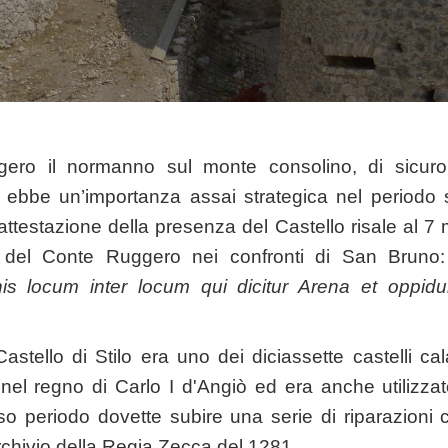
ero il normanno sul monte consolino, di sicuro 
ebbe un’importanza assai strategica nel periodo s
 attestazione della presenza del Castello risale al 7
del Conte Ruggero nei confronti di San Bruno:
nis locum inter locum qui dicitur Arena et oppid
Castello di Stilo era uno dei diciassette castelli ca
 nel regno di Carlo I d'Angiò ed era anche utilizza
so periodo dovette subire una serie di riparazion
'Archivio della Regia Zecca del 1281.