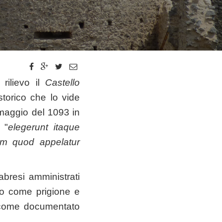
rilievo il
Castello
torico che lo vide
 maggio del 1093 in
 "
elegerunt itaque
um quod appelatur
labresi amministrati
to come prigione e
i come documentato