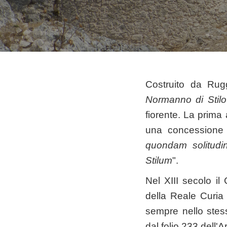
Costruito da Rugg
Normanno di Stilo
fiorente. La prima
una concessione 
quondam solitudi
Stilum
".
Nel XIII secolo il 
della Reale Curia
sempre nello stes
dal folio 233 dell