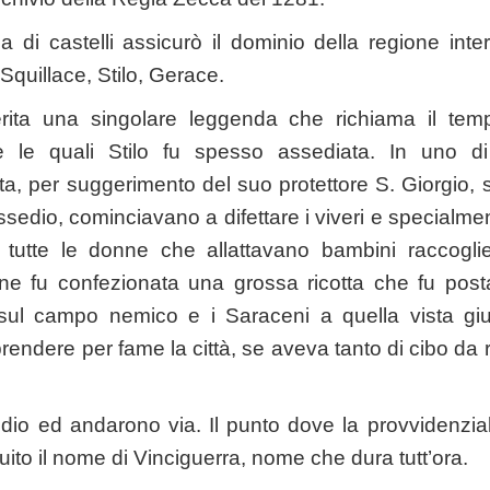
 di castelli assicurò il dominio della regione intera
Squillace, Stilo, Gerace.
ferita una singolare leggenda che richiama il temp
e le quali Stilo fu spesso assediata. In uno di
ta, per suggerimento del suo protettore S. Giorgio, s
edio, cominciavano a difettare i viveri e specialment
tutte le donne che allattavano bambini raccogli
e: ne fu confezionata una grossa ricotta che fu pos
ul campo nemico e i Saraceni a quella vista gi
endere per fame la città, se aveva tanto di cibo da 
edio ed andarono via. Il punto dove la provvidenzial
ito il nome di Vinciguerra, nome che dura tutt’ora.