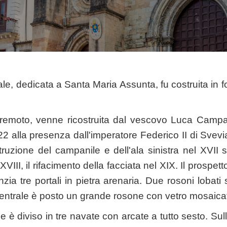
le, dedicata a Santa Maria Assunta, fu costruita in 
erremoto, venne ricostruita dal vescovo Luca Camp
 alla presenza dall'imperatore Federico II di Svevia.
struzione del campanile e dell'ala sinistra nel XVII s
III, il rifacimento della facciata nel XIX. Il prospett
zia tre portali in pietra arenaria. Due rosoni lobati 
o centrale è posto un grande rosone con vetro mosaica
le è diviso in tre navate con arcate a tutto sesto. Sull