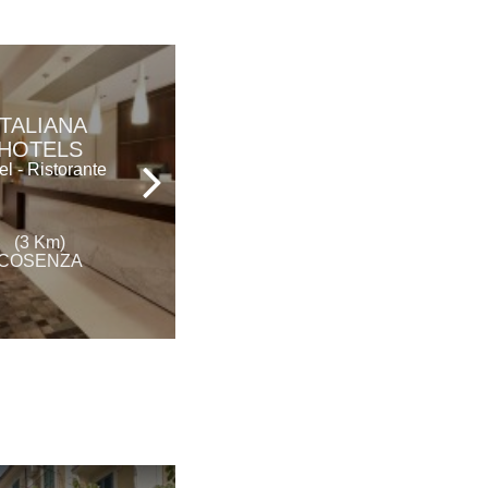
ITALIANA
HOTEL
HOTELS
EUROPA
el - Ristorante
Hotel
(3 Km)
(4 Km)
COSENZA
COSENZA