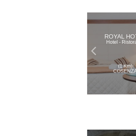
ROYAL HO
Hotel - Ristor
(1 Km)
COSENZ