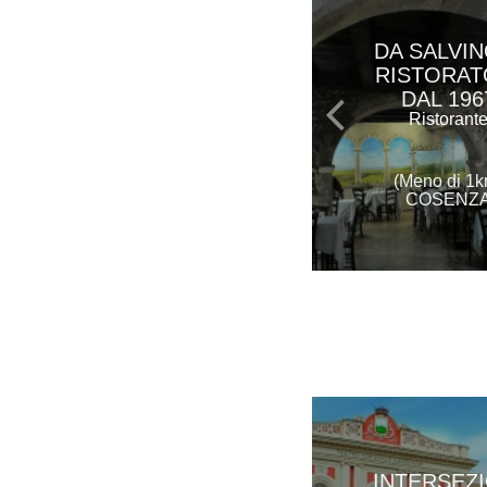
DA SALVI
RISTORAT
DAL 196
Ristorant
(Meno di 1k
COSENZ
INTERSEZI