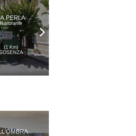
AL GIRONE DEI
LA PERLA
GOLOSI
Ristorante
Ristorante
(1 Km)
(2 Km)
COSENZA
COSENZA
LL’OMBRA