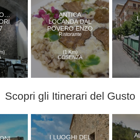
NO…
ANTICA
ORI
LOCANDA DAL
7
POVERO ENZO
e
Ristorante
m)
(1 Km)
A
COSENZA
Scopri gli
Itinerari del Gusto
A
I LUOGHI DEL
ONI