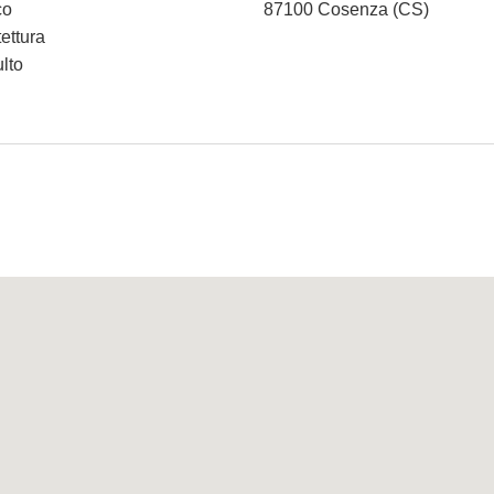
co
87100 Cosenza (CS)
tettura
ulto