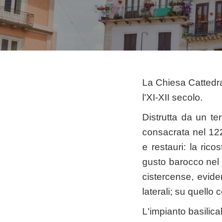
La Chiesa Cattedra
l'XI-XII secolo.
Distrutta da un t
consacrata nel 1222
e restauri: la rico
gusto barocco nel XV
cistercense, eviden
laterali; su quell
L'impianto basilica