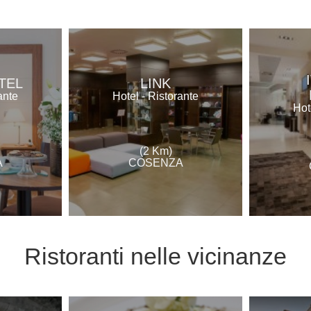
TEL
LINK
ante
Hotel - Ristorante
Hot
(2 Km)
A
COSENZA
Ristoranti
nelle vicinanze