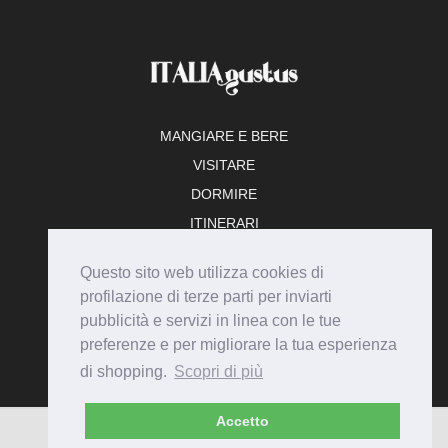
MANGIARE E BERE
VISITARE
DORMIRE
ITINERARI
TEMPO LIBERO
Questo sito web utilizza cookies di
ADERISCI
profilazione di terze parti per inviarti
pubblicità e servizi in linea con le tue
preferenze e per migliorare la tua esperienza
di shopping.
Scopri di più
Accetto
© Italiagustus 2026 - Tutti i diritti riservati.