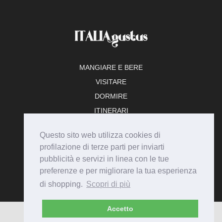
MANGIARE E BERE
VISITARE
DORMIRE
ITINERARI
TEMPO LIBERO
Questo sito web utilizza cookies di
ADERISCI
profilazione di terze parti per inviarti
pubblicità e servizi in linea con le tue
preferenze e per migliorare la tua esperienza
di shopping.
Scopri di più
Accetto
© Italiagustus 2026 - Tutti i diritti riservati.