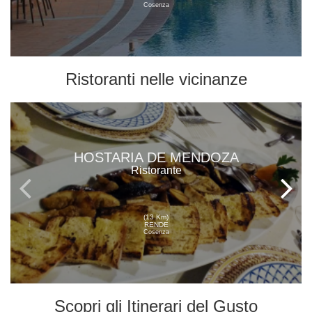
Cosenza
Ristoranti
nelle vicinanze
HOSTARIA DE MENDOZA
Ristorante
(13 Km)
RENDE
Cosenza
Scopri gli
Itinerari del Gusto