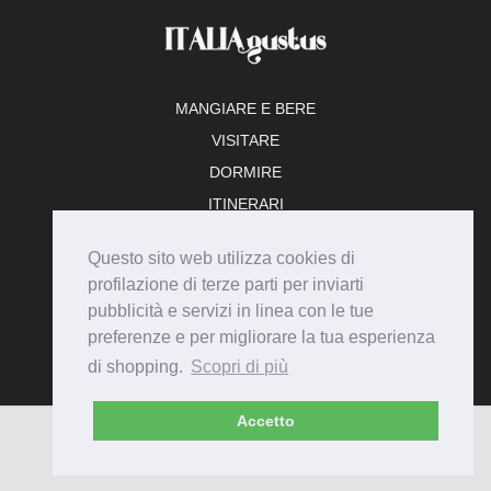
MANGIARE E BERE
VISITARE
DORMIRE
ITINERARI
TEMPO LIBERO
Questo sito web utilizza cookies di
ADERISCI
profilazione di terze parti per inviarti
pubblicità e servizi in linea con le tue
preferenze e per migliorare la tua esperienza
di shopping.
Scopri di più
Accetto
© Italiagustus 2026 - Tutti i diritti riservati.
Privacy
Cookie