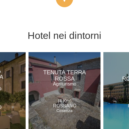
Hotel
nei dintorni
A
TENUTA TERRA
A
ROSSA
R
O
Agriturismo
o
(4 Km)
ROSSANO
O
Cosenza