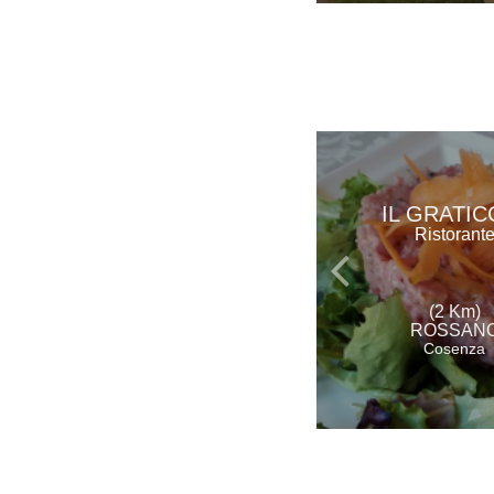
IL GRATIC
Ristorant
(2 Km)
ROSSAN
Cosenza