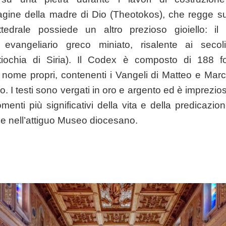
gine della madre di Dio (Theotokos), che regge sul 
edrale possiede un altro prezioso gioiello: i
evangeliario greco miniato, risalente ai secoli
ntiochia di Siria). Il Codex è composto di 188 f
l nome propri, contenenti i Vangeli di Matteo e Marc
 I testi sono vergati in oro e argento ed è imprezio
omenti più significativi della vita e della predicazi
ile nell’attiguo Museo diocesano.