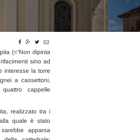
ita (=“Non dipinta
ifacimenti sino ad
 interesse la torre
ignei a cassettoni,
e quattro cappelle
a, realizzato tra i
alla quale è stato
a sarebbe apparsa
della cattedrale: