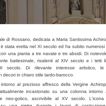
ale di Rossano, dedicata a Maria Santissima Achirop
 stata eretta nel XI secolo ed ha subito numerosi r
con una pianta a tre navate e tre absidi. Di notevole
nte battesimale, risalenti al XIV secolo e i tetti l
III secolo. Di rilevante interesse artistico, l
decori in chiaro stile tardo-barocco.
ntorno al prezioso affresco della Vergine Achiropit
, attualmente incastonato su una colonna intorno 
are neo-gotico, ascrivibile al XV secolo. L'icon
su una pietra durante i lavori di costruzione 