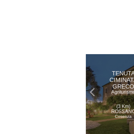
TENUT
CIMINAT
GREC
Agriturism
(3 Km)
ROSSAN
Cosenza