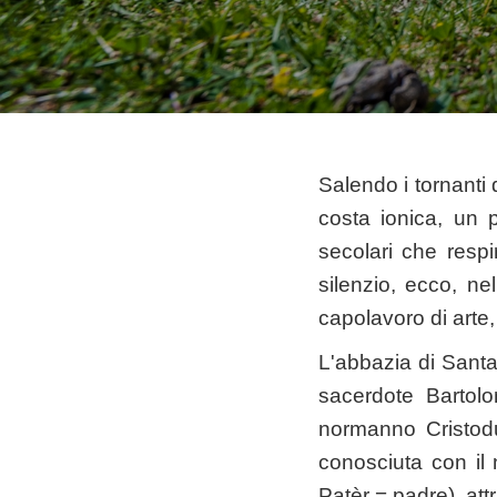
Salendo i tornanti 
costa ionica, un 
secolari che respi
silenzio, ecco, ne
capolavoro di arte, 
L'abbazia di Santa
sacerdote Bartolo
normanno Cristod
conosciuta con il
Patèr = padre), at