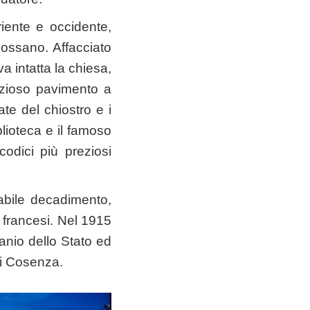
iente e occidente,
-Rossano. Affacciato
a intatta la chiesa,
ezioso pavimento a
te del chiostro e i
blioteca e il famoso
odici più preziosi
abile decadimento,
i francesi. Nel 1915
anio dello Stato ed
 di Cosenza.