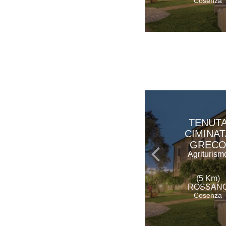
Cosenza
TENUT
CIMINAT
GREC
Agriturism
(5 Km)
ROSSAN
Cosenza