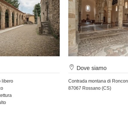
Dove siamo
 libero
Contrada montana di Roncon
co
87067 Rossano (CS)
tettura
ulto