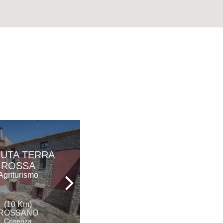
UTA TERRA
IL GIARDINO DI
ROSSA
ITI
Agriturismo
Agriturismo
(10 Km)
(11 Km)
ROSSANO
ROSSANO
Cosenza
Cosenza