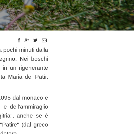
a pochi minuti dalla
egrino. Nei boschi
a in un rigenerante
ta Maria del Patìr,
l 1095 dal monaco e
 e dell'ammiraglio
tria", anche se è
Patire" (dal greco
ndatore.