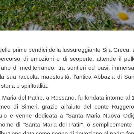
delle prime pendici della lussureggiante Sila Greca, 
percorso di emozioni e di scoperte, attende il pell
rano di mediterraneo, tra sentieri ed oasi, immers
lla sua raccolta maestosità, l’antica Abbazia di San
storia e spiritualità.
 Maria del Patire, a Rossano, fu fondata intorno a
meo di Simeri, grazie all'aiuto del conte Ruggero
ulo e venne dedicata a "Santa Maria Nuova Odigi
 nome di "Santa Maria del Patìr", o semplicemente "
tribuzione data come segno di devozione al padre fo