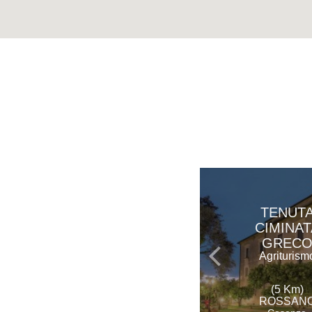
TENUT
CIMINAT
GREC
Agriturism
(5 Km)
ROSSAN