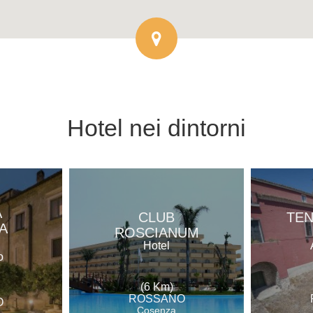
Hotel
nei dintorni
A
CLUB
TEN
A
ROSCIANUM
O
Hotel
o
(6 Km)
ROSSANO
O
Cosenza