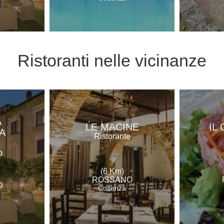
Ristoranti
nelle vicinanze
A
LE MACINE
IL
A
Ristorante
O
o
(6 Km)
ROSSANO
O
Cosenza