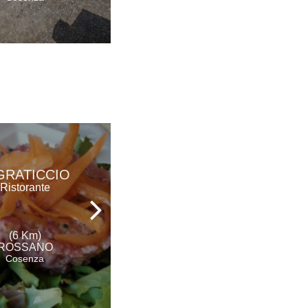
TENUTA TERRA
 GRATICCIO
ROSSA
Ristorante
Agriturismo
(6 Km)
(10 Km)
ROSSANO
ROSSANO
Cosenza
Cosenza