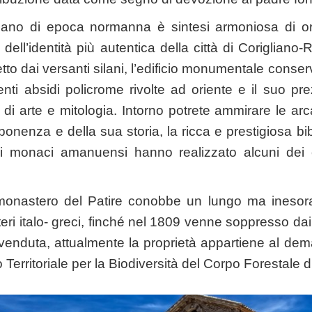
liano di epoca normanna è sintesi armoniosa di or
ell’identità più autentica della città di Corigliano
etto dai versanti silani, l’edificio monumentale conserv
nti absidi policrome rivolte ad oriente e il suo pr
di arte e mitologia. Intorno potrete ammirare le arca
onenza e della sua storia, la ricca e prestigiosa bi
 i monaci amanuensi hanno realizzato alcuni dei c
monastero del Patire conobbe un lungo ma inesor
eri italo- greci, finché nel 1809 venne soppresso da
 venduta, attualmente la proprietà appartiene al dem
io Territoriale per la Biodiversità del Corpo Forestale