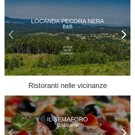
LOCANDA PECORA NERA
B&B
(3 Km)
ALBI
Catanzaro
Ristoranti
nelle vicinanze
IL SEMAFORO
Ristorante