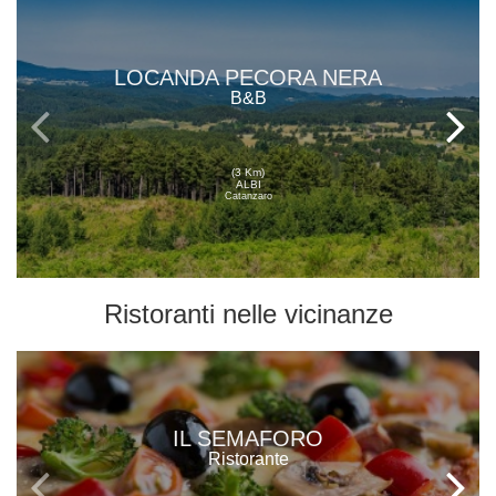
LOCANDA PECORA NERA
B&B
(3 Km)
ALBI
Catanzaro
Ristoranti
nelle vicinanze
IL SEMAFORO
Ristorante