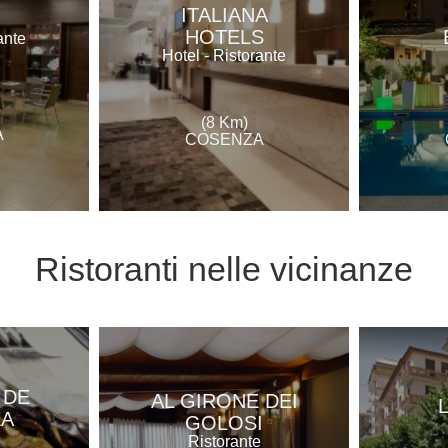
ITALIANA
HOTELS
ante
Hotel - Ristorante
(8 Km)
A
COSENZA
Ristoranti
nelle vicinanze
 DE
AL GIRONE DEI
A
GOLOSI
e
Ristorante