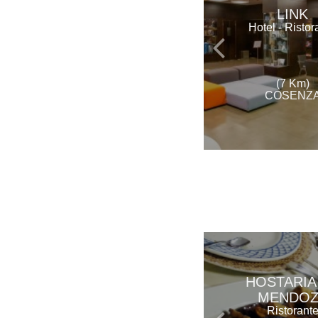
LINK
Hotel - Ristor
(7 Km)
COSENZ
HOSTARIA
MENDOZ
Ristorant