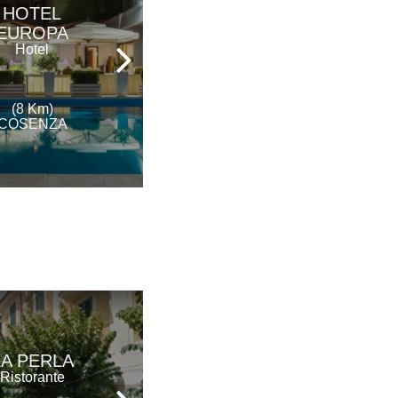
HOTEL
ROYAL HOTEL
EUROPA
Hotel - Ristorante
Hotel
(8 Km)
(8 Km)
COSENZA
COSENZA
ANTICA
LA PERLA
LOCANDA DAL
Ristorante
POVERO ENZO