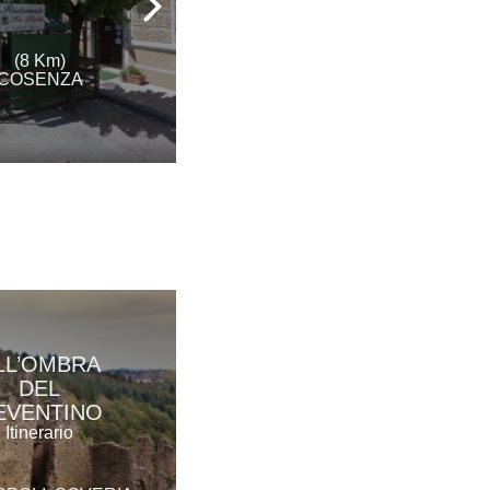
Ristorante
(8 Km)
(8 Km)
COSENZA
COSENZA
LL’OMBRA
DEL
EVENTINO
Itinerario