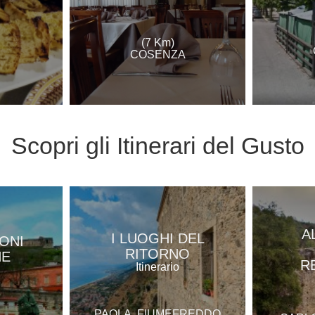
(7 Km)
COSENZA
Scopri gli
Itinerari del Gusto
A
I LUOGHI DEL
ONI
RITORNO
HE
R
Itinerario
PAOLA, FIUMEFREDDO