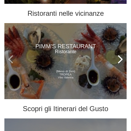
Ristoranti
nelle vicinanze
PIMM'S RESTAURANT
Ristorante
(Meno di 1km)
TROPEA
Vibo Valentia
Scopri gli
Itinerari del Gusto