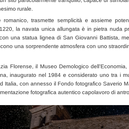
un sito particolarmente tranquillo, capace di stimolare 
esimo rurale.
le romanico, trasmette semplicità e assieme pote
 1220, la navata unica allungata è in pietra nuda pr
 con una statua lignea di San Giovanni Battista, men
scono una sorprendente atmosfera con uno straordina
azia Florense, il Museo Demologico dell’Economia, 
ana, inaugurato nel 1984 e considerato uno tra i mu
ud Italia, con annesso il Fondo fotografico Saverio 
mentazione fotografica autentico capolavoro di antro