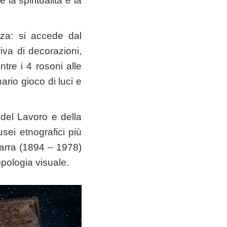
la spiritualità e la
nza: si accede dal
iva di decorazioni,
tre i 4 rosoni alle
rio gioco di luci e
del Lavoro e della
sei etnografici più
Marra (1894 – 1978)
pologia visuale.