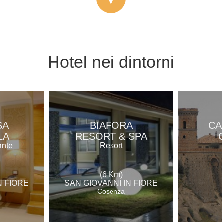
Hotel
nei dintorni
SA
BIAFORA
CA
LA
RESORT & SPA
ante
Resort
(6 Km)
N FIORE
SAN GIOVANNI IN FIORE
Cosenza