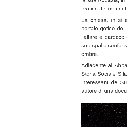
la sua Abbazia, in 
pratica del monach
La chiesa, in sti
portale gotico del
l’altare è barocco
sue spalle conferi
ombre.
Adiacente all’Abb
Storia Sociale Sil
interessanti del S
autore di una docu