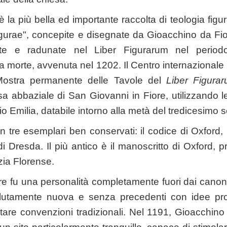
e è la più bella ed importante raccolta di teologia fig
urae", concepite e disegnate da Gioacchino da Fior
te e radunate nel Liber Figurarum nel period
 morte, avvenuta nel 1202. Il Centro internazionale 
 Mostra permanente delle Tavole del
Liber Figura
a abbaziale di San Giovanni in Fiore, utilizzando le
o Emilia, databile intorno alla metà del tredicesimo s
n tre esemplari ben conservati: il codice di Oxford,
di Dresda. Il più antico è il manoscritto di Oxford, pr
azia Florense.
e fu una personalità completamente fuori dai canoni
lutamente nuova e senza precedenti con idee pro
ltare convenzioni tradizionali. Nel 1191, Gioacchino 