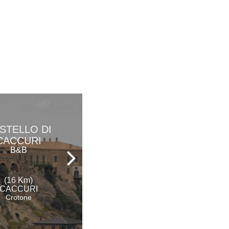
STELLO DI
LOCANDA
CACCURI
PECORA NERA
B&B
B&B
(16 Km)
(21 Km)
CACCURI
ALBI
Crotone
Catanzaro