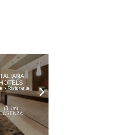
ITALIANA
HOTEL
HOTELS
EUROPA
el - Ristorante
Hotel
(3 Km)
(4 Km)
COSENZA
COSENZA