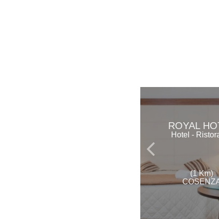
ROYAL HO
Hotel - Ristor
(1 Km)
COSENZ