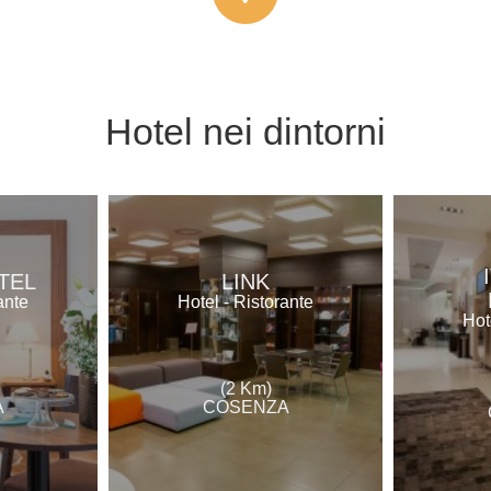
Hotel
nei dintorni
TEL
LINK
ante
Hotel - Ristorante
Hot
(2 Km)
A
COSENZA