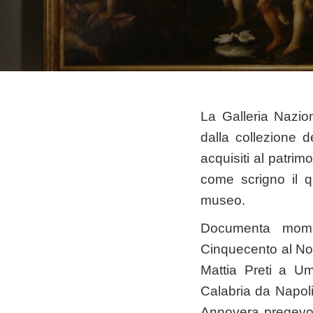
La Galleria Nazio
dalla collezione d
acquisiti al patrim
come scrigno il q
museo.
Documenta momenti
Cinquecento al Nov
Mattia Preti a Um
Calabria da Napoli,
Annovera pregevol