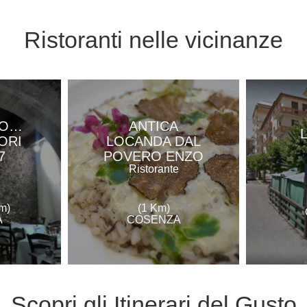
Ristoranti
nelle vicinanze
NO…
ANTICA
ORI
LOCANDA DAL
7
POVERO ENZO
e
Ristorante
m)
(1 Km)
A
COSENZA
Scopri gli
Itinerari del Gusto