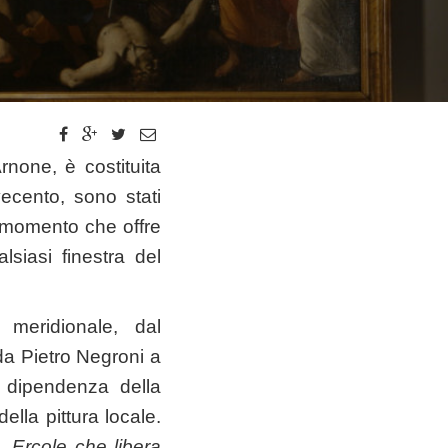
none, è costituita
vecento, sono stati
al momento che offre
siasi finestra del
e meridionale, dal
da Pietro Negroni a
a dipendenza della
ella pittura locale.
,
Ercole che libera