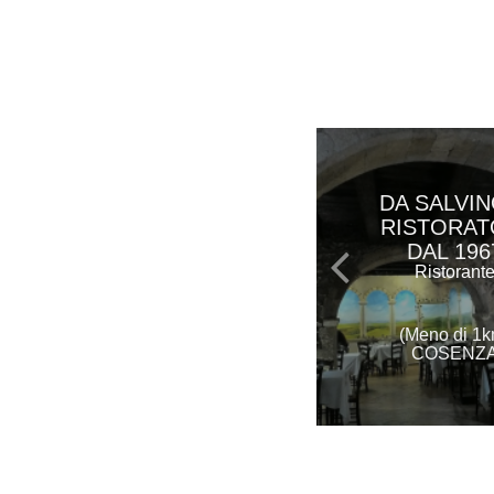
DA SALVI
RISTORAT
DAL 196
Ristorant
(Meno di 1k
COSENZ