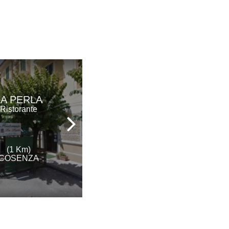
AL GIRONE DEI
LA PERLA
GOLOSI
Ristorante
Ristorante
(1 Km)
(2 Km)
COSENZA
COSENZA