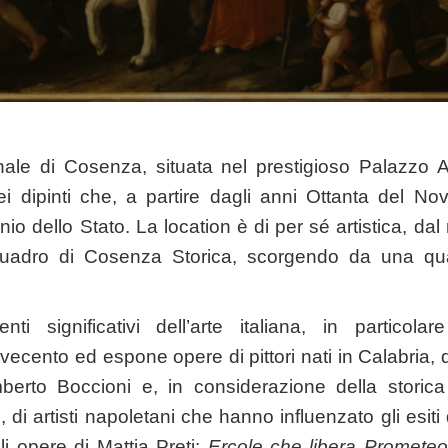
nale di Cosenza, situata nel prestigioso Palazzo Ar
ei dipinti che, a partire dagli anni Ottanta del No
onio dello Stato. La location è di per sé artistica, d
uadro di Cosenza Storica, scorgendo da una qual
 significativi dell’arte italiana, in particolar
ecento ed espone opere di pittori nati in Calabria, 
berto Boccioni e, in considerazione della storic
 di artisti napoletani che hanno influenzato gli esiti d
i opere di Mattia Preti:
Ercole che libera Prometeo