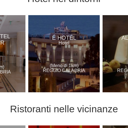
TEL
É HOTEL
A
OR
Hotel
(Meno di 1km)
m)
REGGIO CALABRIA
REG
BRIA
Ristoranti
nelle vicinanze