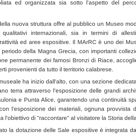
liata ed organizzata sia sotto l'aspetto del pe
ella nuova struttura offre al pubblico un Museo mod
ualitativi internazionali, sia in termini di alles
erattività ed aree espositive. Il MArRC
è uno dei Mus
l periodo della Magna Grecia, con importanti collez
zione permanente dei famosi Bronzi di Riace, accogl
ti provenienti da tutto il territorio calabrese.
useale ha inizio dall'alto, con una sezione dedicata 
ano terra attraverso l'esposizione delle grandi archi
 Kaulonia e Punta Alice, garantendo una continuità s
con l'esposizione dei materiali, ognuna provvista di 
a l'obiettivo di "raccontare" al visitatore la Storia dell
to la dotazione delle Sale espositive è integrata da