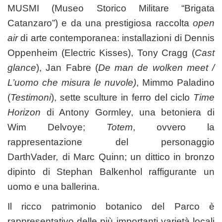
MUSMI
(Museo Storico Militare “Brigata
Catanzaro”) e da una prestigiosa raccolta
open
air
di arte contemporanea: installazioni di Dennis
Oppenheim (Electric Kisses), Tony Cragg (
Cast
glance
), Jan Fabre (
De man de wolken meet /
L’uomo che misura le nuvole)
, Mimmo Paladino
(
Testimoni
), sette sculture in ferro del ciclo
Time
Horizon
di Antony Gormley, una betoniera di
Wim Delvoye;
Totem
, ovvero la
rappresentazione del personaggio
DarthVader
,
di Marc Quinn; un dittico in bronzo
dipinto di Stephan Balkenhol raffigurante un
uomo e una ballerina.
Il ricco patrimonio botanico del Parco è
rappresentativo delle più importanti varietà locali