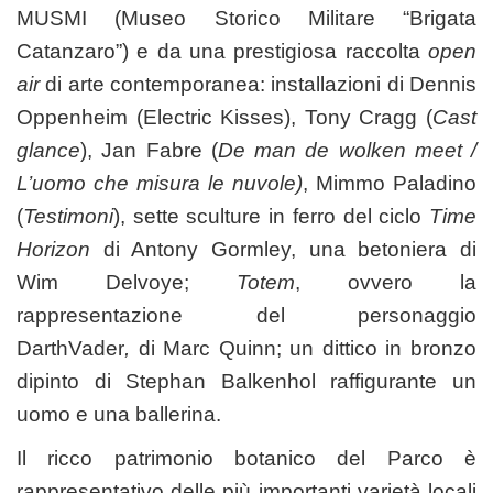
MUSMI
(Museo Storico Militare “Brigata
Catanzaro”) e da una prestigiosa raccolta
open
air
di arte contemporanea: installazioni di Dennis
Oppenheim (Electric Kisses), Tony Cragg (
Cast
glance
), Jan Fabre (
De man de wolken meet /
L’uomo che misura le nuvole)
, Mimmo Paladino
(
Testimoni
), sette sculture in ferro del ciclo
Time
Horizon
di Antony Gormley, una betoniera di
Wim Delvoye;
Totem
, ovvero la
rappresentazione del personaggio
DarthVader
,
di Marc Quinn; un dittico in bronzo
dipinto di Stephan Balkenhol raffigurante un
uomo e una ballerina.
Il ricco patrimonio botanico del Parco è
rappresentativo delle più importanti varietà locali