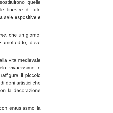
sostituirono quelle
e finestre di tufo
i a sale espositive e
ume
, che un giorno,
 Fiumefreddo, dove
alla vita medievale
iclo vivacissimo e
raffigura il piccolo
i doni artistici che
con la decorazione
con entusiasmo la