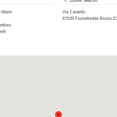
Dove siamo
 libero
Via Castello
87030 Fiumefreddo Bruzio (
tettura
elli