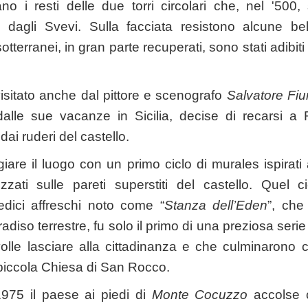
no i resti delle due torri circolari che, nel '500, 
e dagli Svevi. Sulla facciata resistono alcune bell
otterranei, in gran parte recuperati, sono stati adibit
isitato anche dal pittore e scenografo
Salvatore Fi
dalle sue vacanze in Sicilia, decise di recarsi a
dai ruderi del castello.
are il luogo con un primo ciclo di murales ispirati 
zzati sulle pareti superstiti del castello. Quel c
edici affreschi noto come “
Stanza dell’Eden
”, che 
iso terrestre, fu solo il primo di una preziosa serie d
olle lasciare alla cittadinanza e che culminarono 
 piccola Chiesa di San Rocco.
975 il paese ai piedi di
Monte Cocuzzo
accolse 