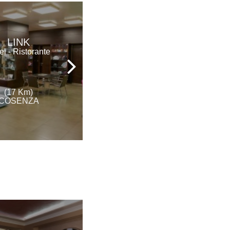
LINK
ROYAL HOTEL
el - Ristorante
Hotel - Ristorante
(17 Km)
(18 Km)
COSENZA
COSENZA