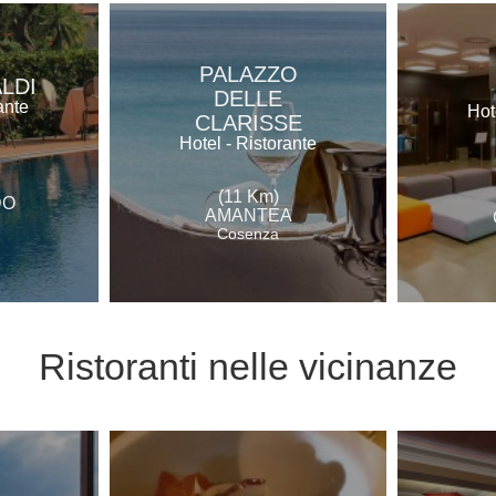
PALAZZO
ALDI
DELLE
ante
Hot
CLARISSE
Hotel - Ristorante
(11 Km)
DO
AMANTEA
Cosenza
Ristoranti
nelle vicinanze