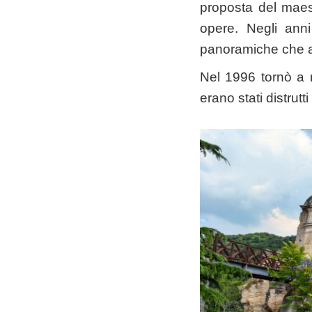
proposta del maest
opere. Negli ann
panoramiche che af
Nel 1996 tornò a ri
erano stati distrutt