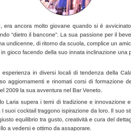
2, era ancora molto giovane quando si è avvicinato 
ondo “dietro il bancone”. La sua passione per il bev
a undicenne, di ritorno da scuola, complice un amico
 in gioco facendo della suo innata inclinazione una p
esperienza in diversi locali di tendenza della Cala
erso aggiornamenti e rinomati corsi di formazione d
 nel 2009 la sua avventura nel Bar Veneto.
o Laria supera i temi di tradizione e innovazione e
i. I suoi cocktail traggono ispirazione da loro. Il suo 
usto equilibrio tra gusto, creatività e cura del dettagl
llo a vedersi e ottimo da assaporare.