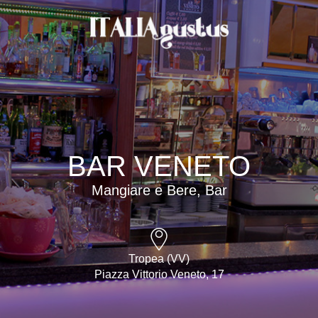
BAR VENETO
Mangiare e Bere, Bar
Tropea (VV)
Piazza Vittorio Veneto, 17