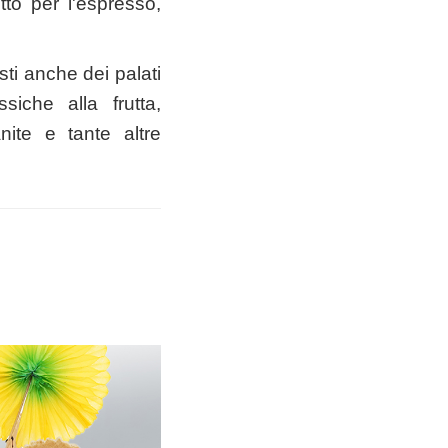
tto per l'espresso,
usti anche dei palati
siche alla frutta,
nite e tante altre