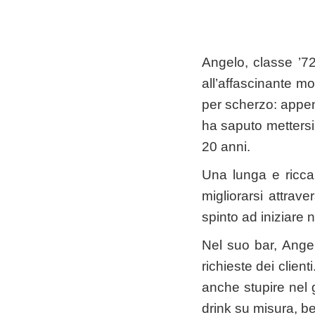
Angelo, classe ’7
all’affascinante m
per scherzo: appen
ha saputo mettersi
20 anni.
Una lunga e ricca 
migliorarsi attrav
spinto ad iniziare
Nel suo bar, Angel
richieste dei client
anche stupire nel gi
drink su misura, be