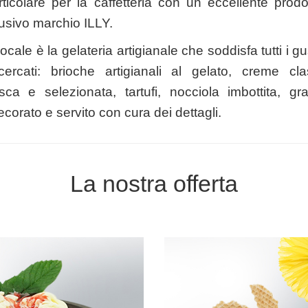
rticolare per la caffetteria con un eccellente prodo
lusivo marchio ILLY.
ocale è la gelateria artigianale che soddisfa tutti i g
cercati: brioche artigianali al gelato, creme clas
sca e selezionata, tartufi, nocciola imbottita, gra
 decorato e servito con cura dei dettagli.
La nostra offerta