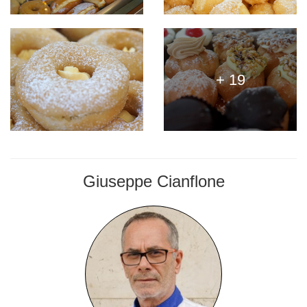
+ 19
Giuseppe Cianflone
PASTICCERE