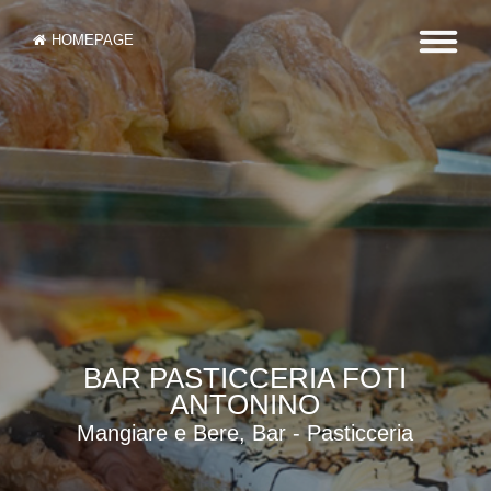
HOMEPAGE
BAR PASTICCERIA FOTI
ANTONINO
Mangiare e Bere, Bar - Pasticceria