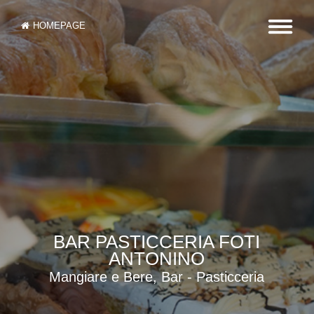
HOMEPAGE
BAR PASTICCERIA FOTI
ANTONINO
Mangiare e Bere, Bar - Pasticceria