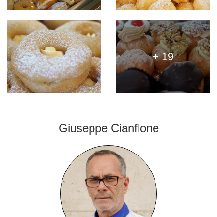
+ 19
Giuseppe Cianflone
PASTICCERE