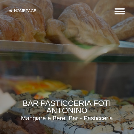
HOMEPAGE
BAR PASTICCERIA FOTI
ANTONINO
Mangiare e Bere, Bar - Pasticceria