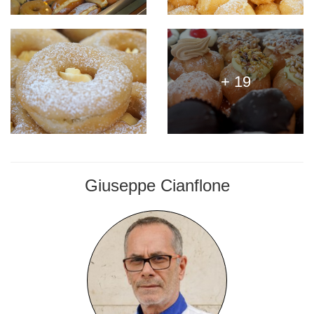
+ 19
Giuseppe Cianflone
PASTICCERE