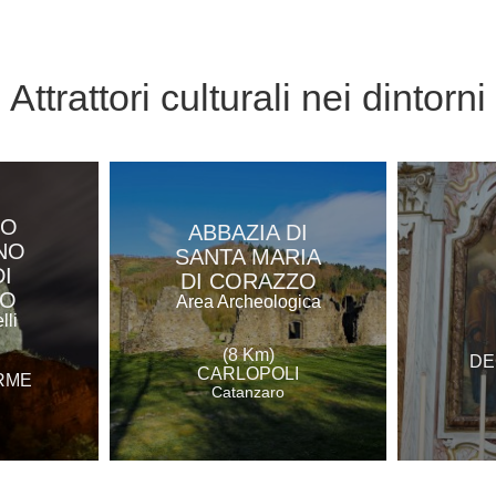
Attrattori culturali
nei dintorni
LO
ABBAZIA DI
NO
SANTA MARIA
I
DI CORAZZO
RO
Area Archeologica
lli
(8 Km)
DE
CARLOPOLI
RME
Catanzaro