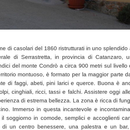
me di
casolari del 1860 ristrutturati in uno splendido 
terale di Serrastretta, in provincia di Catanzaro, 
ndici del monte Condrò a circa 900 metri sul livello 
territorio montuoso, è formato per la maggior parte 
e di faggi, abeti, pini larici e querce. Buona è a
olpi, cinghiali, ricci, tassi e falchi. Assistere oggi al
rienza di estrema bellezza. La zona è ricca di fungh
cino. Immerso in questa incantevole e incontamina
ti il soggiorno in comode, semplici e accoglienti cam
zi di un centro benessere, una palestra e un ba