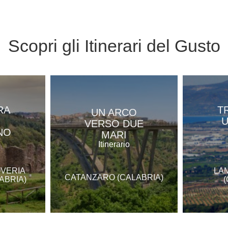
Scopri gli
Itinerari del Gusto
RA
T
UN ARCO
U
VERSO DUE
NO
MARI
Itinerario
OVERIA
LA
CATANZARO (CALABRIA)
ABRIA)
(