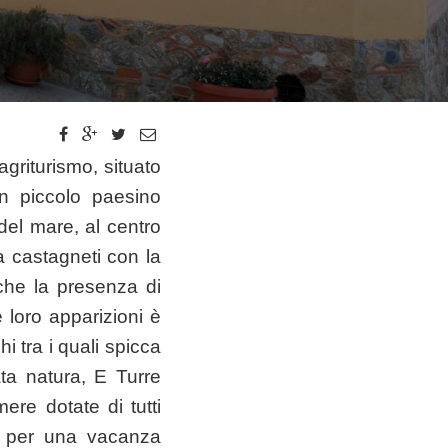
agriturismo, situato
un piccolo paesino
del mare, al centro
da castagneti con la
nche la presenza di
le loro apparizioni è
i tra i quali spicca
ta natura, E Turre
ere dotate di tutti
r, per una vacanza