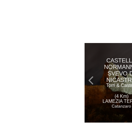
CASTEL
NORMAN
SVEVO D
NICAST
Torri & Caste
(4 Km)
LAMEZIA TE
Catanzaro