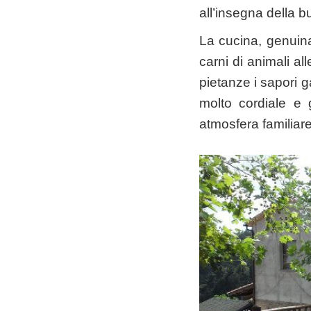
all’insegna della b
La cucina, genuina
carni di animali all
pietanze i sapori ga
molto cordiale e
atmosfera familiare