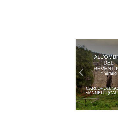
ALL’OMB
DEL
REVENTI
Itinerario
CARLOPOLI, S
MANNELLI (CAL