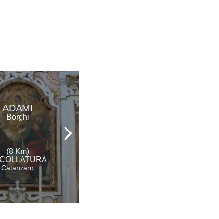
ADAMI
LANIFICIO LEO
Borghi
Musei D'impresa
(8 Km)
(9 Km)
COLLATURA
SOVERIA MANNELLI
Catanzaro
Catanzaro