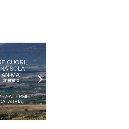
RE CUORI,
INTERSEZIONI
NA SOLA
STORICHE
ANIMA
Itinerario
Itinerario
MEZIA TERME
COSENZA (CALABRIA)
CALABRIA)