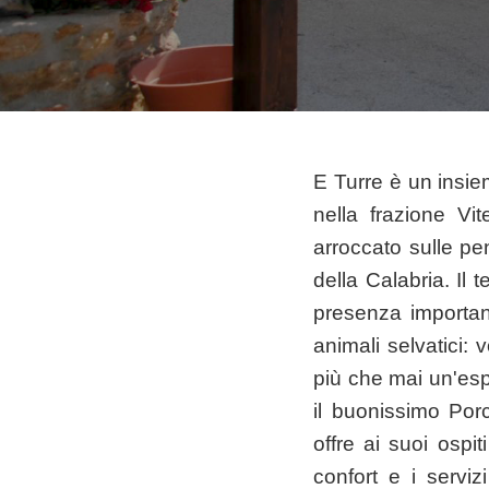
E Turre
è un insie
nella frazione Vi
arroccato sulle pe
della Calabria. Il 
presenza important
animali selvatici: v
più che mai un'espe
il buonissimo Por
offre ai suoi ospi
confort e i servi