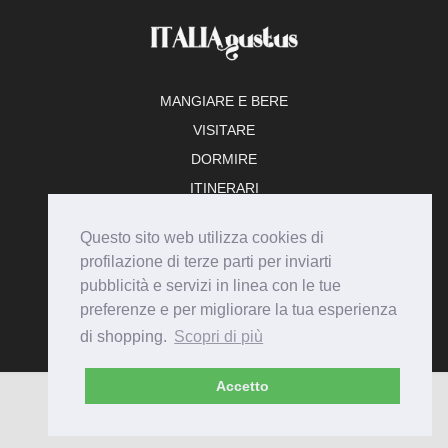
MANGIARE E BERE
VISITARE
DORMIRE
ITINERARI
TEMPO LIBERO
Questo sito web utilizza cookies di
ADERISCI
profilazione di terze parti per inviarti
pubblicità e servizi in linea con le tue
preferenze e per migliorare la tua esperienza
di shopping.
Scopri di più
Accetto
© Italiagustus 2026 - Tutti i diritti riservati.
Privacy
Cookie