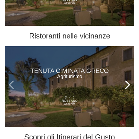
Cosenza
Ristoranti
nelle vicinanze
TENUTA CIMINATA GRECO
Agriturismo
(8 Km)
ROSSANO
Cosenza
Scopri gli
Itinerari del Gusto