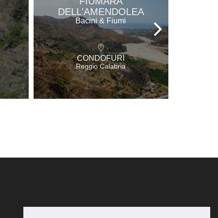
FIUMARA
OASI
DELL'AMENDOLEA
DEL 
Bacini & Fiumi
R
CONDOFURI
Reggio Calabria