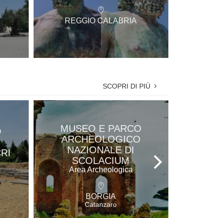
REGGIO CALABRIA
SCOPRI DI PIÙ
MUSEO E PARCO
O
PARCO
ARCHEOLOGICO
O
VILLA
NAZIONALE DI
RI
Ar
SCOLACIUM
Area Archeologica
BORGIA
V
Catanzaro