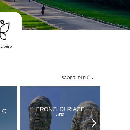
Libero
SCOPRI DI PIÙ
GALLE
BRONZI DI RIACE
GIO
PAL
Arte