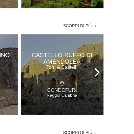
SCOPRI DI PIÙ
MONA
NNO
CASTELLO RUFFO DI
ORTO
AMENDOLEA
GIOV
Torri & Castelli
CONDOFURI
Reggio Calabria
SCOPRI DI PIÙ