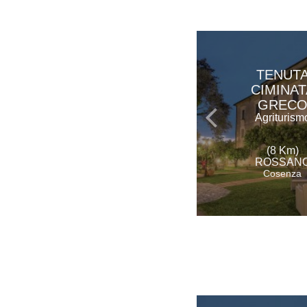
TENUT
CIMINAT
GREC
Agriturism
(8 Km)
ROSSAN
Cosenza