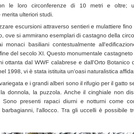
on le loro circonferenze di 10 metri e oltre; 
erita ulteriori studi.
zzare escursioni attraverso sentieri e mulattiere fino 
, ove si ammirano esemplari di castagno della circ
i monaci basiliani contestualmente all'edificazion
la fine del secolo XI. Questo monumentale castagneto 
ni ottanta dal WWF calabrese e dall'Orto Botanico de
el 1998, vi è stata istituita un'oasi naturalistica affi
ariegata e i grandi alberi sono il rifugio per il gatto s
, la donnola, la puzzola. Anche il cinghiale non d
i. Sono presenti rapaci diurni e notturni come c
l barbagianni, l'allocco. Tra gli uccelli è possibile tr