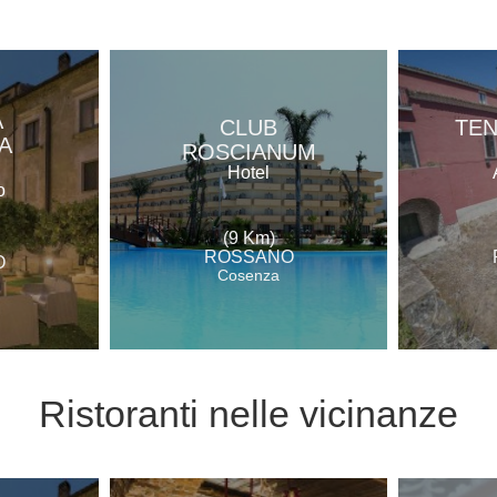
A
CLUB
TEN
A
ROSCIANUM
O
Hotel
o
(9 Km)
ROSSANO
O
Cosenza
Ristoranti
nelle vicinanze