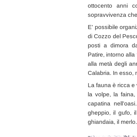
ottocento anni c
sopravvivenza che m
E' possibile organi
di Cozzo del Pesco
posti a dimora da
Patire, intorno al
alla metà degli an
Calabria. In esso, n
La fauna è ricca e v
la volpe, la faina
capatina nell'oas
gheppio, il gufo, i
ghiandaia, il merlo.