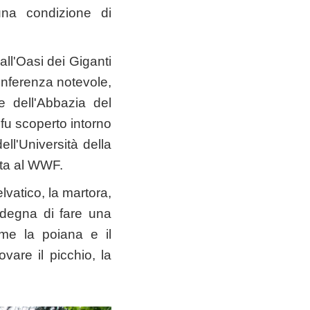
una condizione di
all'Oasi dei Giganti
onferenza notevole,
e dell'Abbazia del
fu scoperto intorno
ll'Università della
data al WWF.
elvatico, la martora,
isdegna di fare una
ome la poiana e il
ovare il picchio, la