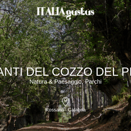
GANTI DEL COZZO DEL 
Natura & Paesaggio, Parchi
Rossano - Calabria