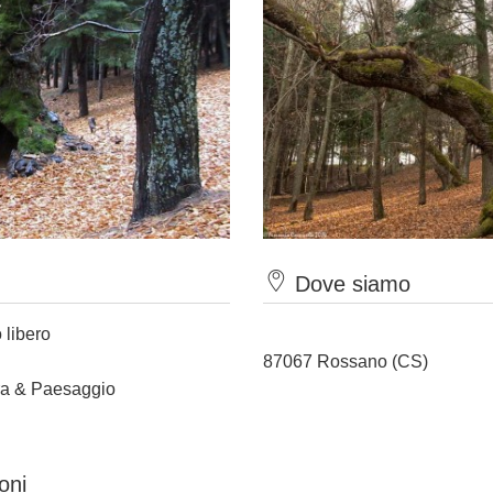
Dove siamo
 libero
87067 Rossano (CS)
ura & Paesaggio
oni