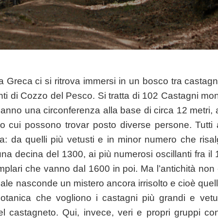
a Greca ci si ritrova immersi in un bosco tra castagn
anti di Cozzo del Pesco. Si tratta di 102 Castagni mo
anno una circonferenza alla base di circa 12 metri, 
ro cui possono trovar posto diverse persone. Tutti 
a: da quelli più vetusti e in minor numero che risa
a decina del 1300, ai più numerosi oscillanti fra il 
mplari che vanno dal 1600 in poi. Ma l’antichità non 
ale nasconde un mistero ancora irrisolto e cioè quello
 botanica che vogliono i castagni più grandi e vetus
del castagneto. Qui, invece, veri e propri gruppi c