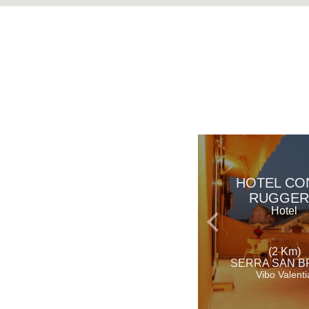
HOTEL CO
RUGGE
Hotel
(2 Km)
SERRA SAN 
Vibo Valenti