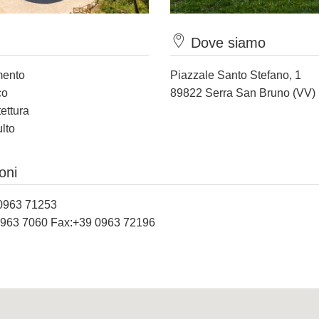
Dove siamo
mento
Piazzale Santo Stefano, 1
co
89822 Serra San Bruno (VV)
tettura
ulto
oni
 0963 71253
0963 7060 Fax:+39 0963 72196