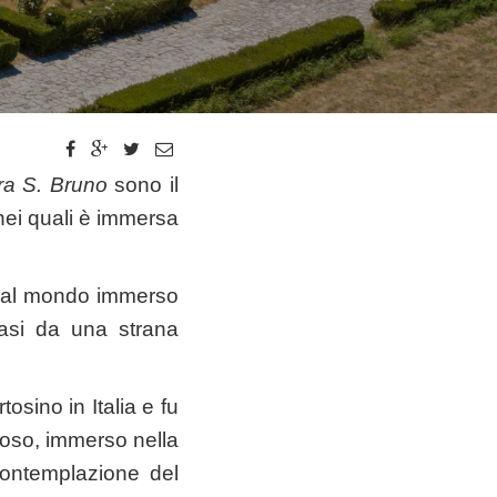
ra S. Bruno
sono il
 nei quali è immersa
si al mondo immerso
vasi da una strana
osino in Italia e fu
ioso, immerso nella
 contemplazione del