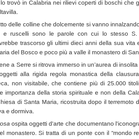
lo trovò in Calabria nei rilievi coperti di boschi che 
avilla.
petto delle colline che dolcemente si vanno innalzando d
i e ruscelli sono le parole con cui lo stesso S.
ebbe trascorso gli ultimi dieci anni della sua vita 
aria del Bosco e poco più a valle il monastero di San
ene a Serre si ritrova immerso in un’aurea di insolit
oggetti alla rigida regola monastica della clausur
ca, non visitabile, che contiene più di 25.000 tito
te importanza della storia spirituale e non della Cal
iesa di Santa Maria, ricostruita dopo il terremoto d
a e dormiva.
tosa
ospita oggetti d'arte che documentano l'iconogr
 del monastero. Si tratta di un ponte con il “mondo r