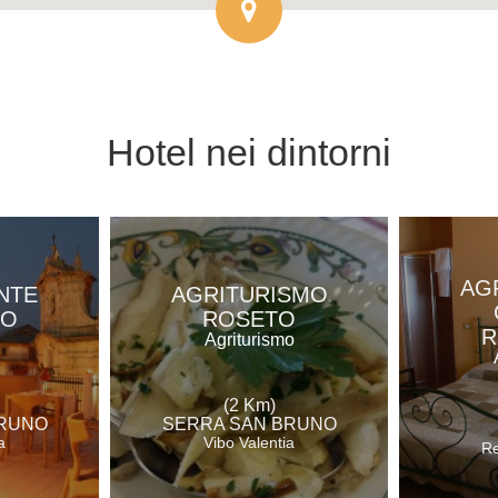
Hotel
nei dintorni
AG
NTE
AGRITURISMO
RO
ROSETO
R
Agriturismo
(2 Km)
BRUNO
SERRA SAN BRUNO
a
Vibo Valentia
Re