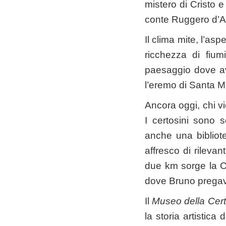
mistero di Cristo e 
conte Ruggero d’Alt
Il clima mite, l’as
ricchezza di fium
paesaggio dove avr
l’eremo di Santa M
Ancora oggi, chi vi
I certosini sono s
anche una bibliote
affresco di rilevan
due km sorge la Ch
dove Bruno pregav
Il
Museo della Cer
la storia artistica