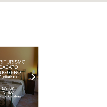
RITURISMO
MURAGLIE
CASATO
Hotel
UGGERO
Agriturismo
(19 Km)
(23 Km)
STILO
VIBO VALENTIA
ggio Calabria