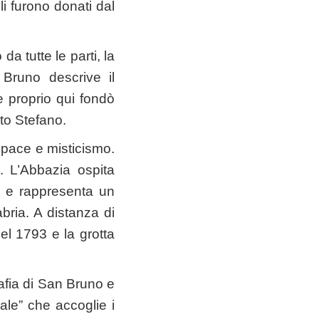
gli furono donati dal
a tutte le parti, la
 Bruno descrive il
e proprio qui fondò
to Stefano.
a pace e misticismo.
a.
L’Abbazia ospita
li e rappresenta un
abria. A distanza di
el 1793 e la grotta
afia di San Bruno e
eale” che accoglie i