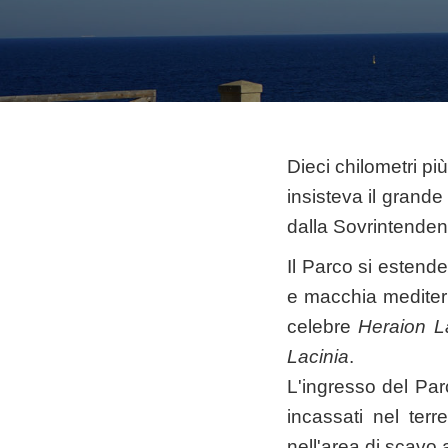
Dieci chilometri pi
insisteva il grand
dalla Sovrintendenz
Il Parco si estende 
e macchia mediterr
celebre
Heraion L
Lacinia
.
L'ingresso del Par
incassati nel terr
nell'area di scavo 