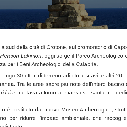
ù a sud della città di Crotone, sul promontorio di Cap
e
Heraion Lakinion
, oggi sorge il Parco Archeologico
a per i Beni Archeologici della Calabria.
lungo 30 ettari di terreno adibito a scavi, e altri 20 e
anea. Tra le aree sacre più note dell'intero bacino d
akinion
ruotava attorno al maestoso santuario ded
co è costituito dal nuovo Museo Archeologico, struttu
eno per ridurre l'impatto ambientale, che raccoglie 
antistante.