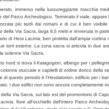
berato, immerso nella lussureggiante macchia me
 del Parco Archeologico. Terminato il viale, appare 
forzata più tardi dai romani e di cui è ben visibile 
 della Via Sacra, larga 8,5 metri e rinvenuta in part
ario di
Hera Lacinia
, ben protetta dall'ampia cortina 
e torri esterne. La zona sacra si articola in due are
lla solenne Via Sacra.
ato nord si trova il
Katagogion
, albergo per i pellegrin
n colonne stuccate e capitelli di ordine dorico della
 di questo periodo è l'
Hestiatorion
, edificio per i b
cciato. I due edifici non sono ancora completamente in
o della Via Sacra, sul lato est del promontorio di Ca
acinia
, fiore all'occhiello dell'intero Parco Archeolo