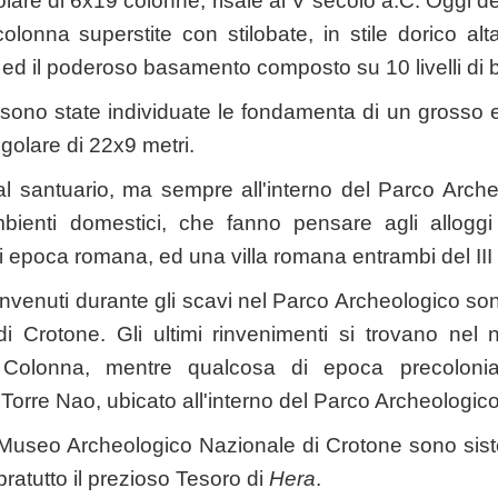
olare di 6x19 colonne, risale al V secolo a.C. Oggi 
lonna superstite con stilobate, in stile dorico al
 ed il poderoso basamento composto su 10 livelli di b
o sono state individuate le fondamenta di un grosso 
golare di 22x9 metri.
al santuario, ma sempre all'interno del Parco Arche
mbienti domestici, che fanno pensare agli alloggi
 epoca romana, ed una villa romana entrambi del III 
rinvenuti durante gli scavi nel Parco Archeologico sono 
 di Crotone. Gli ultimi rinvenimenti si trovano nel
olonna, mentre qualcosa di epoca precolonia
 Torre Nao, ubicato all'interno del Parco Archeologico
 Museo Archeologico Nazionale di Crotone sono sistem
pratutto il prezioso Tesoro di
Hera
.