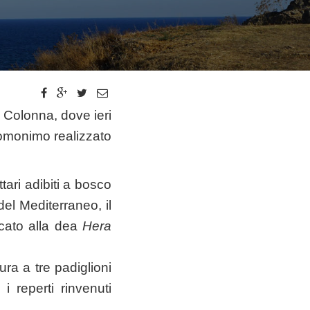
o Colonna, dove ieri
 omonimo realizzato
ttari adibiti a bosco
el Mediterraneo, il
icato alla dea
Hera
ra a tre padiglioni
i reperti rinvenuti