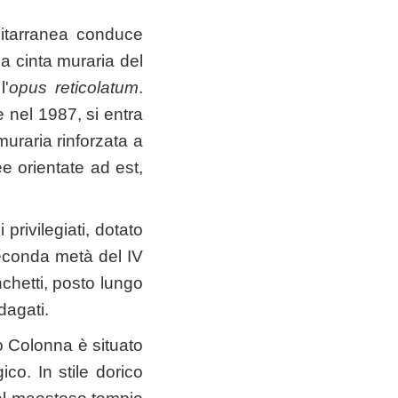
ditarranea conduce
la cinta muraria del
l'
opus reticolatum
.
e nel 1987, si entra
muraria rinforzata a
e orientate ad est,
i privilegiati, dotato
 seconda metà del IV
anchetti, posto lungo
dagati.
po Colonna è situato
gico. In stile dorico