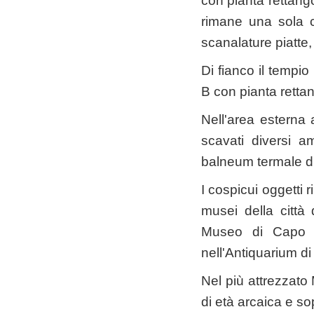
con pianta rettang
rimane una sola co
scanalature piatte,
Di fianco il tempi
B con pianta rettan
Nell'area esterna 
scavati diversi a
balneum termale di
I cospicui oggetti 
musei della città
Museo di Capo C
nell'Antiquarium di
Nel più attrezzato
di età arcaica e so