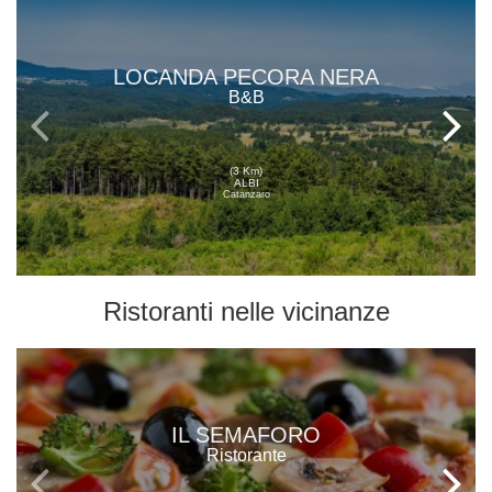
LOCANDA PECORA NERA
B&B
(3 Km)
ALBI
Catanzaro
Ristoranti
nelle vicinanze
IL SEMAFORO
Ristorante