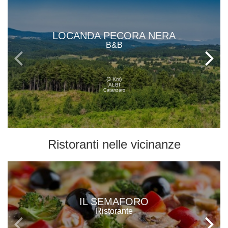
LOCANDA PECORA NERA
B&B
(3 Km)
ALBI
Catanzaro
Ristoranti
nelle vicinanze
IL SEMAFORO
Ristorante