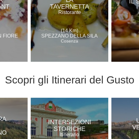
IL
ANT
TAVERNETTA
e
Ristorante
(14 Km)
N FIORE
SPEZZANO DELLA SILA
Cosenza
Scopri gli
Itinerari del Gusto
RA
INTERSEZIONI
V
STORICHE
NO
Itinerario