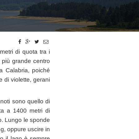
metri di quota tra i
l più grande centro
la Calabria, poiché
 di violette, gerani
ù noti sono quello di
ta a 1400 metri di
ato. Lungo le sponde
ng, oppure uscire in
no il lago è sempre