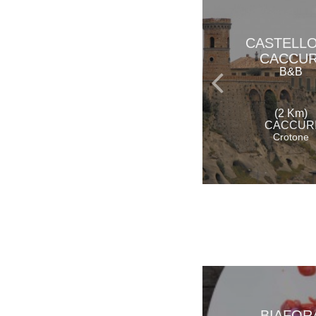
CASTELLO
CACCUR
B&B
(2 Km)
CACCUR
Crotone
BIAFOR