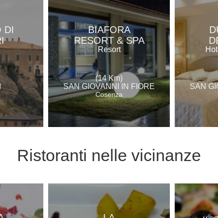
 DI
BIAFORA
D
I
RESORT & SPA
D
Resort
Hot
(14 Km)
I
SAN GIOVANNI IN FIORE
SAN GI
Cosenza
Ristoranti
nelle vicinanze
A
LA