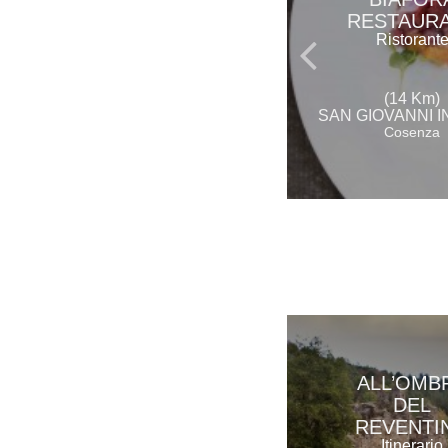
RESTAUR
Ristorant
(14 Km)
SAN GIOVANNI I
Cosenza
ALL’OMB
DEL
REVENTI
Itinerario