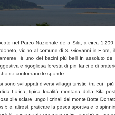
ocato nel Parco Nazionale della Sila, a circa 1.200 
rdoneto, vicino al comune di S. Giovanni in Fiore, i
iamente è uno dei bacini più belli in assoluto del
estiva e rigogliosa foresta di pini larici e di praterie
e che ne contornano le sponde.
sono sviluppati diversi villaggi turistici tra cui i pi
dida Lorica, tipica località montana della Sila pos
possibile sciare lungo i crinali del monte Botte Don
sibile, altresì, praticare la pesca sportiva e lo spinni
 pedalò, ovviamente nei mesi estivi, perchè in inver