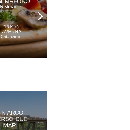
 SEMAFORO
RISTORATORI
Ristorante
DAL 1967
Ristorante
(16 Km)
TAVERNA
(21 Km)
Catanzaro
COSENZA
UN ARCO
ERSO DUE
MARI