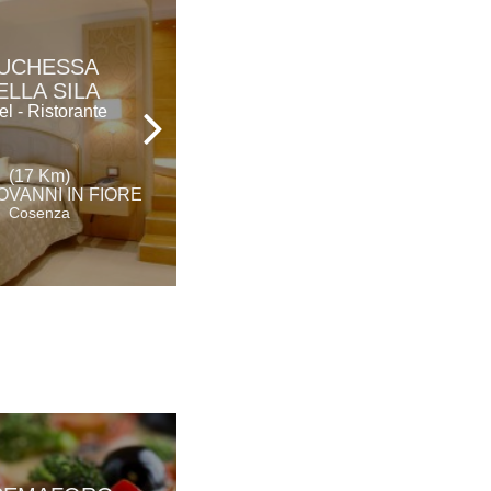
ALBERGO
UCHESSA
DELLA POSTA
ELLA SILA
Hotel Ristorante &
el - Ristorante
Spa
(17 Km)
(19 Km)
OVANNI IN FIORE
TAVERNA
Cosenza
Catanzaro
DA SALVINO…