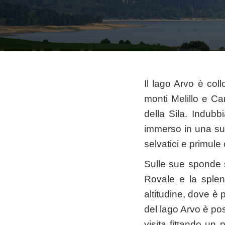
Il lago Arvo è coll
monti Melillo e Ca
della Sila. Indubb
immerso in una sugg
selvatici e primul
Sulle sue sponde si 
Rovale e la splen
altitudine, dove è 
del lago Arvo è pos
visita fittando un