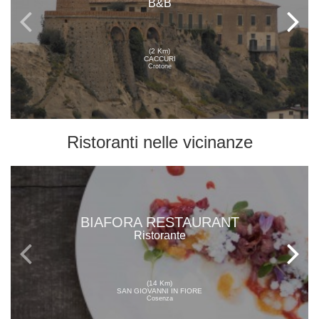
B&B
(2 Km)
CACCURI
Crotone
Ristoranti
nelle vicinanze
BIAFORA RESTAURANT
Ristorante
(14 Km)
SAN GIOVANNI IN FIORE
Cosenza