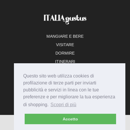
MANGIARE E BERE
VISITARE
DORMIRE
ITINERARI
TEMPO LIBERO
Questo sito web utilizza cookies di
ADERISCI
profilazione di terze parti per inviarti
pubblicità e servizi in linea con le tue
preferenze e per migliorare la tua esperienza
di shopping.
Scopri di più
Accetto
© Italiagustus 2026 - Tutti i diritti riservati.
Privacy
Cookie