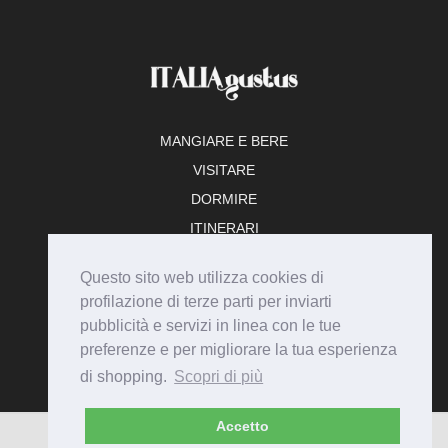
MANGIARE E BERE
VISITARE
DORMIRE
ITINERARI
TEMPO LIBERO
Questo sito web utilizza cookies di
ADERISCI
profilazione di terze parti per inviarti
pubblicità e servizi in linea con le tue
preferenze e per migliorare la tua esperienza
di shopping.
Scopri di più
Accetto
© Italiagustus 2026 - Tutti i diritti riservati.