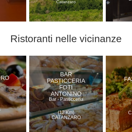
Catanzaro
Ristoranti
nelle vicinanze
BAR
ORO
FA
PASTICCERIA
e
FOTI
ANTONINO
Bar - Pasticceria
A
(12 Km)
C
CATANZARO