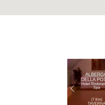
ALBERG
DELLA PO
Hotel Ristora
Spa
(7 Km)
TAVERN