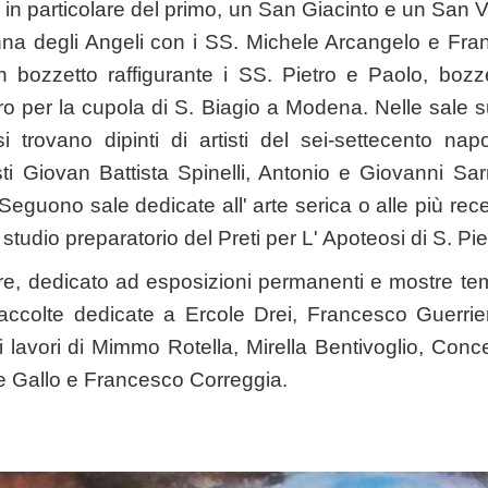
i; in particolare del primo, un San Giacinto e un San 
a degli Angeli con i SS. Michele Arcangelo e Fran
 bozzetto raffigurante i SS. Pietro e Paolo, bozzet
ro per la cupola di S. Biagio a Modena. Nelle sale s
i trovano dipinti di artisti del sei-settecento napo
ti Giovan Battista Spinelli, Antonio e Giovanni Sarn
Seguono sale dedicate all' arte serica o alle più rece
studio preparatorio del Preti per L' Apoteosi di S. Pie
re, dedicato ad esposizioni permanenti e mostre te
accolte dedicate a Ercole Drei, Francesco Guerrieri
 lavori di Mimmo Rotella, Mirella Bentivoglio, Conce
e Gallo e Francesco Correggia.