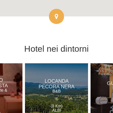
Hotel
nei dintorni
O
LOCANDA
G
STA
PECORA NERA
nte &
B&B
(8 Km)
ALBI
A
C