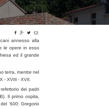
icani annesso alla
e le opere in esso
chiesa ed il grande
o terra, mentre nel
 - XVIII - XVII.
efettorio dei padri
B). Il primo ospita,
e del '600: Gregorio