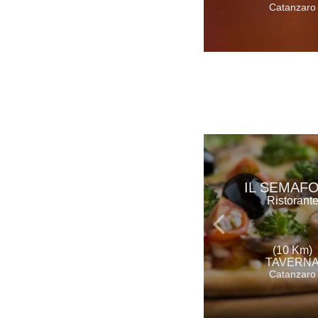
Catanzaro
IL SEMAF
Ristorant
(10 Km)
TAVERN
Catanzaro