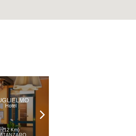
UGLIELMO
ALTAVILLA
Hotel
Hotel
(12 Km)
(13 Km)
ATANZARO
CATANZARO