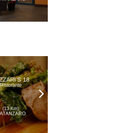
ZZARI'S 18
PORTA MARINA
Ristorante
Ristorante
(13 Km)
(13 Km)
ATANZARO
CATANZARO