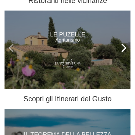
Ristoranti
nelle vicinanze
LE PUZELLE
Agriturismo
(1 Km)
SANTA SEVERINA
Crotone
Scopri gli
Itinerari del Gusto
IL TEOREMA DELLA BELLEZZA