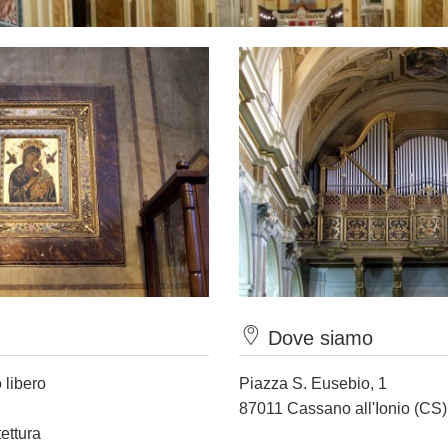
Dove siamo
 libero
Piazza S. Eusebio, 1
87011 Cassano all'Ionio (CS)
tettura