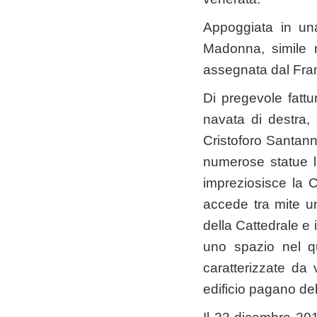
Appoggiata in una
Madonna, simile 
assegnata dal Fran
Di pregevole fatt
navata di destra, d
Cristoforo Santanna
numerose statue l
impreziosisce la Ch
accede tra mite un
della Cattedrale e 
uno spazio nel qu
caratterizzate da
edificio pagano dell