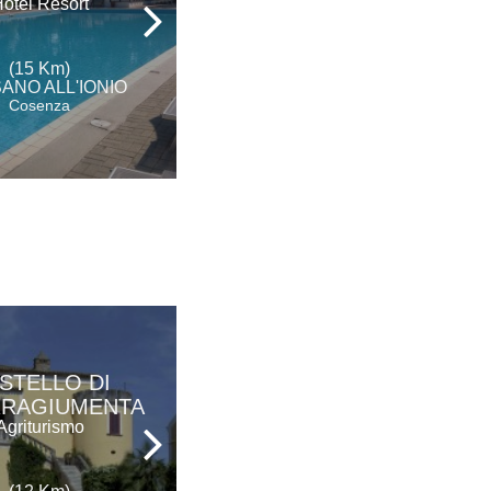
otel Resort
Hotel - Ristorante
(15 Km)
(17 Km)
ANO ALL'IONIO
MORANO CALABRO
Cosenza
Cosenza
STELLO DI
TERRE DI
RRAGIUMENTA
LEVIDONIA
Agriturismo
Ristorante