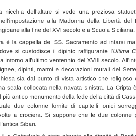
 nicchia dell’altare si vede una preziosa statue
nell’impostazione alla Madonna della Libertà del
gipane alla fine del XVI secolo e a Scuola Siciliana.
ura è la cappella del SS. Sacramento ad intarsi mar
ove si custodisce il dipinto raffigurante l'
Ultima 
 intorno all'ultimo ventennio del XVIII secolo. All’i
ignee, dipinti, marmi e decorazioni murali del Sett
iesa sia dal punto di vista artistico che religioso è
a scala collocata nella navata sinistra. La Cripta 
il più antico monumento della fede della città di Cass
ale due colonne fornite di capitelli ionici sorr
 volte a crociera. Si suppone che le due colonn
'antica Sibari.