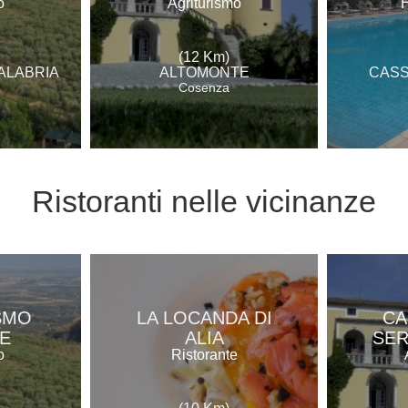
o
Agriturismo
H
(12 Km)
ALABRIA
ALTOMONTE
CASS
Cosenza
Ristoranti
nelle vicinanze
SMO
LA LOCANDA DI
CA
E
ALIA
SE
o
Ristorante