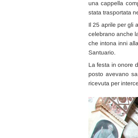
una cappella compo
stata trasportata n
Il 25 aprile per gl
celebrano anche la
che intona inni all
Santuario.
La festa in onore d
posto avevano salv
ricevuta per inter