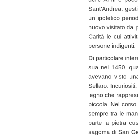
Sant’Andrea, gest
un ipotetico perio
nuovo visitato dai 
Carità le cui attiv
persone indigenti.
Di particolare inte
sua nel 1450, qua
avevano visto un
Sellaro. Incuriosit
legno che rappresen
piccola. Nel corso
sempre tra le man
parte la pietra cu
sagoma di San Giov