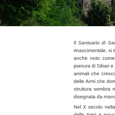
Il
Santuario di Sa
rinascimentale, si t
anche noto come 
pianura di Sibari e
animali che cresco
delle Armi che dom
struttura sembra 
disegnata da mano
Nel X secolo nell
delle Armi e poco