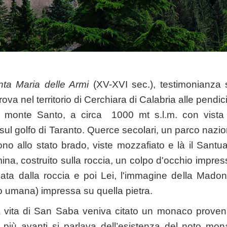
nta Maria delle Armi
(XV-XVI sec.), testimonianza si
rova nel territorio di Cerchiara di Calabria alle pendi
monte Santo, a circa 1000 mt s.l.m. con vista st
 sul golfo di Taranto. Querce secolari, un parco naz
no allo stato brado, viste mozzafiato e là il Sant
ina, costruito sulla roccia, un colpo d'occhio impres
nata dalla roccia e poi Lei, l'immagine della Madon
 umana) impressa su quella pietra.
a vita di San Saba veniva citato un monaco provenie
 più avanti si parlava dell’esistenza del noto mona