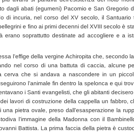
ito dagli abati (egumeni) Pacomio e San Gregorio 
do di incuria, nel corso del XV secolo, il Santuario
pellegrini e fino ai primi decenni del XVIII secolo è s
ità erano soprattutto destinate ad accogliere e a istr
ressa l’effige della vergine Achiropita che, secondo l
ndo nel corso di una battuta di caccia, alcune 
a cerva che si andava a nascondere in un piccol
i, seguirono l’animale fin dentro la spelonca e qui tr
tavano i Santi evangelisti, che gli abitanti decisero
 dei lavori di costruzione della cappella un fabbro,
i una pietra ovale, preso dall’esasperazione la rup
stodiva l’immagine della Madonna con il Bambinello 
anni Battista. La prima faccia della pietra è custodi