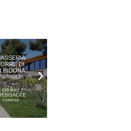
ASSERIA
VILLA SAN
TORRE DI
DOMENICO
LBIDONA
Hotel - Ristorante
Agriturismo
(21 Km)
(16 Km)
MORANO CALABRO
REBISACCE
Cosenza
Cosenza