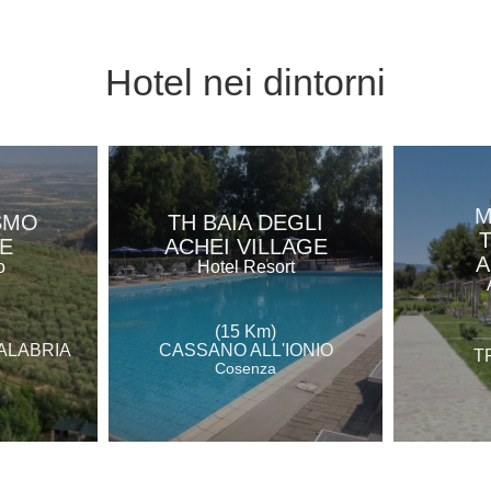
Hotel
nei dintorni
M
SMO
TH BAIA DEGLI
E
ACHEI VILLAGE
A
o
Hotel Resort
(15 Km)
ALABRIA
CASSANO ALL'IONIO
T
Cosenza