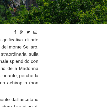
gnificativa di arte
ci del monte Sellaro,
raordinaria sulla
ionale splendido con
uario della Madonna
sionante, perché la
na achiropita (non
nte dall’ascetario
stero bizantino di