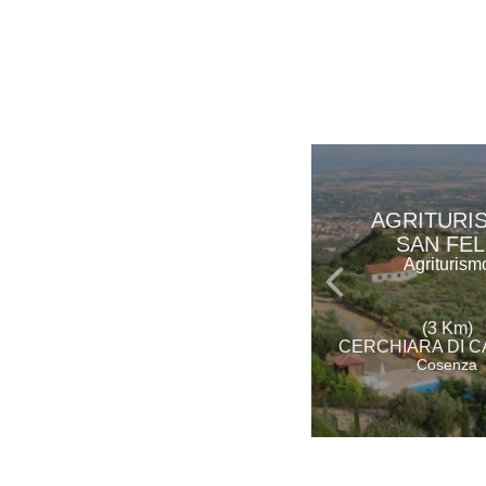
AGRITURI
SAN FEL
Agriturism
(3 Km)
CERCHIARA DI C
Cosenza